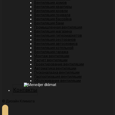
Вентиляция домов
Вентиляция квартиры
Вентиляция кровли
Вентиляция подвала
Вентиляция бассейна
Вентиляция бани
Промышленная вентиляция
Вентиляция магазина
Вентиляция гипермаркетов
Вентиляция ресторанов
Вентиляция автосервиса
Вентиляция котельной
Вентиляция гаража
Монтаж вентиляции
Расчет вентиляции
Проектирование вентиляции
Автоматика вентиляции
Пусконаладка вентиляции
Паспортизация вентиляции
Обслуживание вентиляции
Контакты
© Дизайн Климата