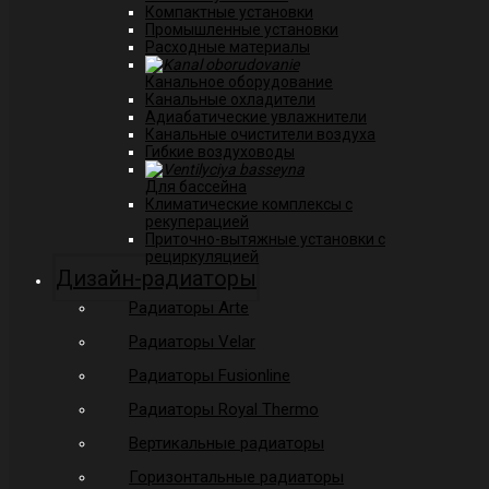
Компактные установки
Промышленные установки
Расходные материалы
Канальное оборудование
Канальные охладители
Адиабатические увлажнители
Канальные очистители воздуха
Гибкие воздуховоды
Для бассейна
Климатические комплексы с
рекуперацией
Приточно-вытяжные установки с
рециркуляцией
Дизайн-радиаторы
Радиаторы Arte
Радиаторы Velar
Радиаторы Fusionline
Радиаторы Royal Thermo
Вертикальные радиаторы
Горизонтальные радиаторы