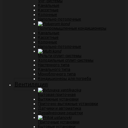
VRF-системы
Канальные
Касcетные
Колонные
Напольно-потолочные
Полупромышленные кондиционеры
Канальные
Кассетные
Колонные
Напольно-потолочные
Мульти сплит-системы
Холодильные сплит-системы
Настенного типа
Канального типа
Моноблочного типа
Кондиционеры для погреба
Вентиляция
Бытовая приточная
Вытяжные установки
Приточно-вытяжные установки
Датчики и автоматика
Дизайнерские решётки
Приточные установки
Бытовые установки