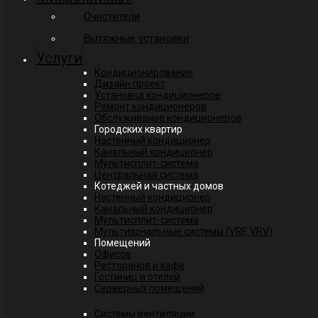
Очистители
Вытяжные установки
Услуги
Кондиционирование
Дизайн проект
Установка кондиционеров
Ремонт кондиционеров
Обслуживание кондиционеров
Городских квартир
Настенный кондиционер
Канальный кондиционер
Мультисплит-система
Центральная система
Котеджей и частных домов
Настенный кондиционер
Канальный кондиционер
Мультисплит-система
Мультизональные системы (VRF, VRV)
Помещений
Офисов
Ресторанов и кафе
Гостиниц и отелей
Серверных помещений
Системы вентиляции