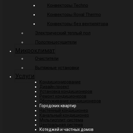
Конвекторы Techno
Конвекторы Royal Thermo
Конвекторы без вентилятора
Электрический теплый пол
Полотенцесушители
Микроклимат
Очистители
Вытяжные установки
Услуги
Кондиционирование
Дизайн проект
Установка кондиционеров
Ремонт кондиционеров
Обслуживание кондиционеров
Городских квартир
Настенный кондиционер
Канальный кондиционер
Мультисплит-система
Центральная система
Котеджей и частных домов