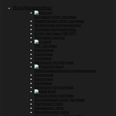
Кондиционеры
Бытовые сплит-системы
Инверторные сплит-системы
Мобильные кондиционеры
Оконные кондиционеры
Сплит-системы (ON/OFF)
Тепловые насосы
VRF-системы
Канальные
Касcетные
Колонные
Напольно-потолочные
Полупромышленные кондиционеры
Канальные
Кассетные
Колонные
Напольно-потолочные
Мульти сплит-системы
Холодильные сплит-системы
Настенного типа
Канального типа
Моноблочного типа