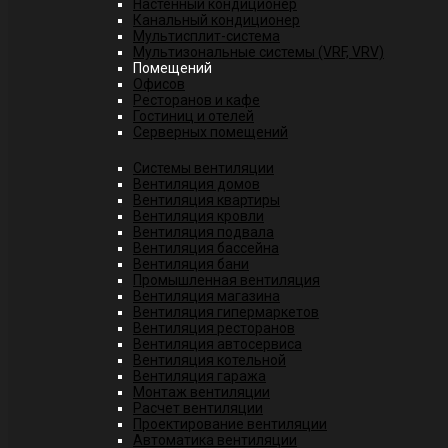
Настенный кондиционер
Канальный кондиционер
Мультисплит-система
Мультизональные системы (VRF, VRV)
Помещений
Офисов
Ресторанов и кафе
Гостиниц и отелей
Серверных помещений
Системы вентиляции
Вентиляция домов
Вентиляция квартиры
Вентиляция кровли
Вентиляция подвала
Вентиляция бассейна
Вентиляция бани
Промышленная вентиляция
Вентиляция магазина
Вентиляция гипермаркетов
Вентиляция ресторанов
Вентиляция автосервиса
Вентиляция котельной
Вентиляция гаража
Монтаж вентиляции
Расчет вентиляции
Проектирование вентиляции
Автоматика вентиляции