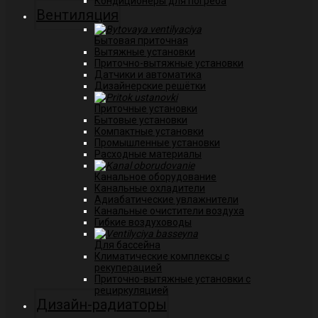
Кондиционеры для погреба
Вентиляция
Бытовая приточная
Вытяжные установки
Приточно-вытяжные установки
Датчики и автоматика
Дизайнерские решётки
Приточные установки
Бытовые установки
Компактные установки
Промышленные установки
Расходные материалы
Канальное оборудование
Канальные охладители
Адиабатические увлажнители
Канальные очистители воздуха
Гибкие воздуховоды
Для бассейна
Климатические комплексы с
рекуперацией
Приточно-вытяжные установки с
рециркуляцией
Дизайн-радиаторы