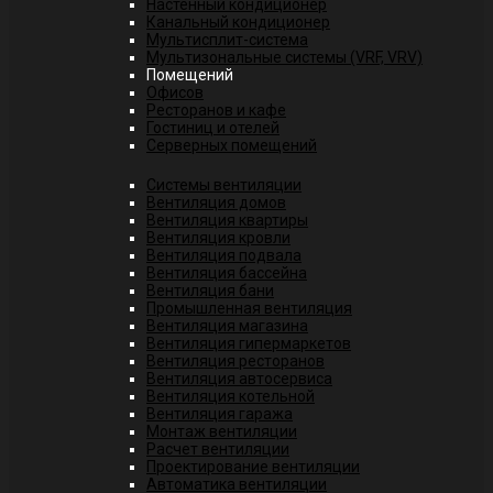
Настенный кондиционер
Канальный кондиционер
Мультисплит-система
Мультизональные системы (VRF, VRV)
Помещений
Офисов
Ресторанов и кафе
Гостиниц и отелей
Серверных помещений
Системы вентиляции
Вентиляция домов
Вентиляция квартиры
Вентиляция кровли
Вентиляция подвала
Вентиляция бассейна
Вентиляция бани
Промышленная вентиляция
Вентиляция магазина
Вентиляция гипермаркетов
Вентиляция ресторанов
Вентиляция автосервиса
Вентиляция котельной
Вентиляция гаража
Монтаж вентиляции
Расчет вентиляции
Проектирование вентиляции
Автоматика вентиляции