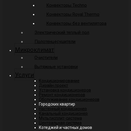
Конвекторы Techno
Конвекторы Royal Thermo
Конвекторы без вентилятора
Электрический теплый пол
Полотенцесушители
Микроклимат
Очистители
Вытяжные установки
Услуги
Кондиционирование
Дизайн проект
Установка кондиционеров
Ремонт кондиционеров
Обслуживание кондиционеров
Городских квартир
Настенный кондиционер
Канальный кондиционер
Мультисплит-система
Центральная система
Котеджей и частных домов