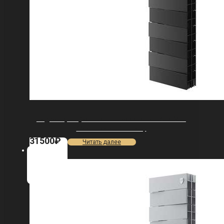
Радиатор Royal Thermo PianoForte Tower 200
/Noir Sable — 18 секц.
31500
₽
Читать далее