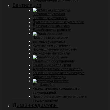
Кондиционеры для погреба
Вентиляция
Бытовая приточная
Вытяжные установки
Приточно-вытяжные установки
Датчики и автоматика
Дизайнерские решётки
Приточные установки
Бытовые установки
Компактные установки
Промышленные установки
Расходные материалы
Канальное оборудование
Канальные охладители
Адиабатические увлажнители
Канальные очистители воздуха
Гибкие воздуховоды
Для бассейна
Климатические комплексы с
рекуперацией
Приточно-вытяжные установки с
рециркуляцией
Дизайн-радиаторы