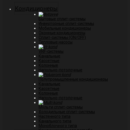
Кондиционеры
Бытовые сплит-системы
Инверторные сплит-системы
Мобильные кондиционеры
Оконные кондиционеры
Сплит-системы (ON/OFF)
Тепловые насосы
VRF-системы
Канальные
Касcетные
Колонные
Напольно-потолочные
Полупромышленные кондиционеры
Канальные
Кассетные
Колонные
Напольно-потолочные
Мульти сплит-системы
Холодильные сплит-системы
Настенного типа
Канального типа
Моноблочного типа