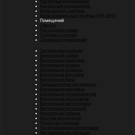
Настенный кондиционер
Канальный кондиционер
Мультисплит-система
Мультизональные системы (VRF, VRV)
Помещений
Офисов
Ресторанов и кафе
Гостиниц и отелей
Серверных помещений
Системы вентиляции
Вентиляция домов
Вентиляция квартиры
Вентиляция кровли
Вентиляция подвала
Вентиляция бассейна
Вентиляция бани
Промышленная вентиляция
Вентиляция магазина
Вентиляция гипермаркетов
Вентиляция ресторанов
Вентиляция автосервиса
Вентиляция котельной
Вентиляция гаража
Монтаж вентиляции
Расчет вентиляции
Проектирование вентиляции
Автоматика вентиляции