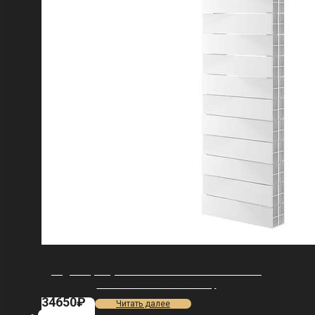
Радиатор Royal Thermo PianoForte Tower 300
/Bianco Traffico — 18 секц.
34650
₽
Читать далее