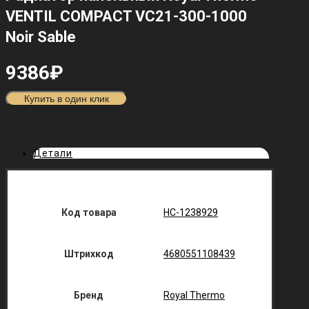
VENTIL COMPACT VC21-300-1000
Noir Sable
9386
₽
Купить в один клик
Детали
Код товара
НС-1238929
Штрихкод
4680551108439
Бренд
Royal Thermo