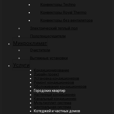
Конвекторы Techno
Конвекторы Royal Thermo
Конвекторы без вентилятора
Электрический теплый пол
Полотенцесушители
Микроклимат
Очистители
Вытяжные установки
Услуги
Кондиционирование
Дизайн проект
Установка кондиционеров
Ремонт кондиционеров
Обслуживание кондиционеров
Городских квартир
Настенный кондиционер
Канальный кондиционер
Мультисплит-система
Центральная система
Котеджей и частных домов