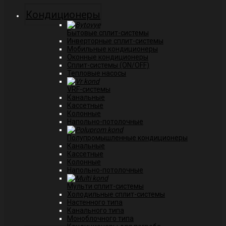
Кондиционеры
Бытовые сплит-системы
Инверторные сплит-системы
Мобильные кондиционеры
Оконные кондиционеры
Сплит-системы (ON/OFF)
Тепловые насосы
VRF-системы
Канальные
Касcетные
Колонные
Напольно-потолочные
Полупромышленные кондиционеры
Канальные
Кассетные
Колонные
Напольно-потолочные
Мульти сплит-системы
Холодильные сплит-системы
Настенного типа
Канального типа
Моноблочного типа