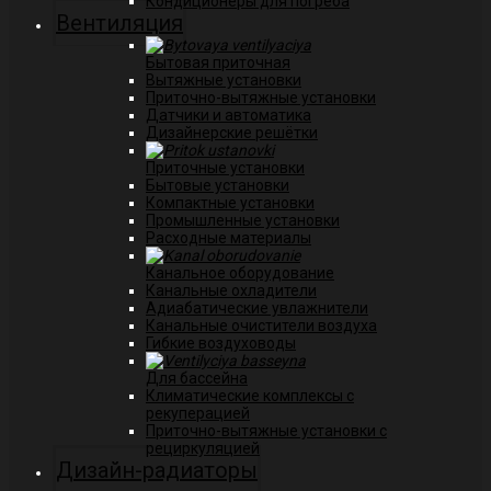
Кондиционеры для погреба
Вентиляция
Бытовая приточная
Вытяжные установки
Приточно-вытяжные установки
Датчики и автоматика
Дизайнерские решётки
Приточные установки
Бытовые установки
Компактные установки
Промышленные установки
Расходные материалы
Канальное оборудование
Канальные охладители
Адиабатические увлажнители
Канальные очистители воздуха
Гибкие воздуховоды
Для бассейна
Климатические комплексы с
рекуперацией
Приточно-вытяжные установки с
рециркуляцией
Дизайн-радиаторы