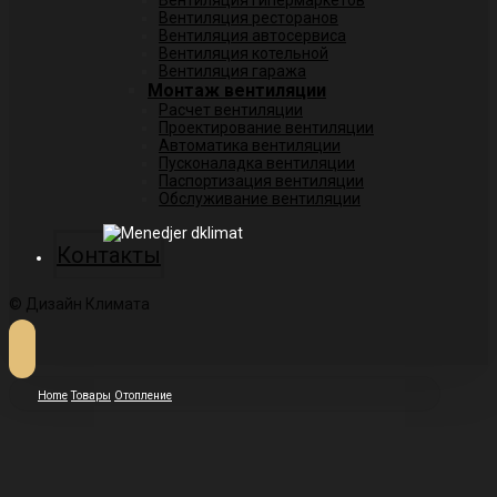
Вентиляция гипермаркетов
Вентиляция ресторанов
Вентиляция автосервиса
Вентиляция котельной
Вентиляция гаража
Монтаж вентиляции
Расчет вентиляции
Проектирование вентиляции
Автоматика вентиляции
Пусконаладка вентиляции
Паспортизация вентиляции
Обслуживание вентиляции
Контакты
© Дизайн Климата
Home
Товары
Отопление