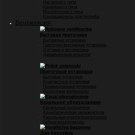
Настенного типа
Канального типа
Моноблочного типа
Кондиционеры для погреба
Вентиляция
Бытовая приточная
Вытяжные установки
Приточно-вытяжные установки
Датчики и автоматика
Дизайнерские решётки
Приточные установки
Бытовые установки
Компактные установки
Промышленные установки
Расходные материалы
Канальное оборудование
Канальные охладители
Адиабатические увлажнители
Канальные очистители воздуха
Гибкие воздуховоды
Для бассейна