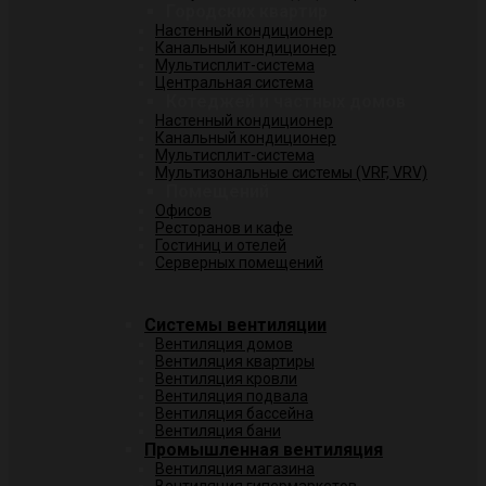
Городских квартир
Настенный кондиционер
Канальный кондиционер
Мультисплит-система
Центральная система
Котеджей и частных домов
Настенный кондиционер
Канальный кондиционер
Мультисплит-система
Мультизональные системы (VRF, VRV)
Помещений
Офисов
Ресторанов и кафе
Гостиниц и отелей
Серверных помещений
Системы вентиляции
Вентиляция домов
Вентиляция квартиры
Вентиляция кровли
Вентиляция подвала
Вентиляция бассейна
Вентиляция бани
Промышленная вентиляция
Вентиляция магазина