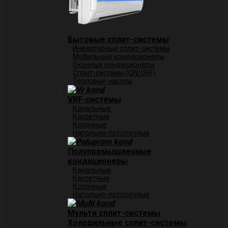
Бытовые сплит-системы
Инверторные сплит-системы
Мобильные кондиционеры
Оконные кондиционеры
Сплит-системы (ON/OFF)
Тепловые насосы
VRF-системы
Канальные
Касcетные
Колонные
Напольно-потолочные
Полупромышленные
кондиционеры
Канальные
Кассетные
Колонные
Напольно-потолочные
Мульти сплит-системы
Холодильные сплит-системы