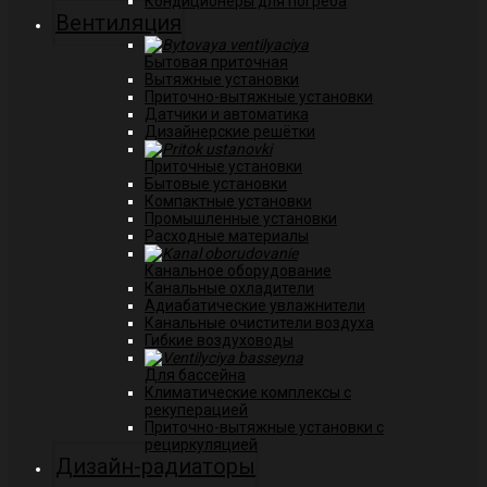
Кондиционеры для погреба
Вентиляция
Бытовая приточная
Вытяжные установки
Приточно-вытяжные установки
Датчики и автоматика
Дизайнерские решётки
Приточные установки
Бытовые установки
Компактные установки
Промышленные установки
Расходные материалы
Канальное оборудование
Канальные охладители
Адиабатические увлажнители
Канальные очистители воздуха
Гибкие воздуховоды
Для бассейна
Климатические комплексы с
рекуперацией
Приточно-вытяжные установки с
рециркуляцией
Дизайн-радиаторы