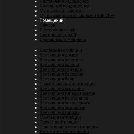
Настенный кондиционер
Канальный кондиционер
Мультисплит-система
Мультизональные системы (VRF, VRV)
Помещений
Офисов
Ресторанов и кафе
Гостиниц и отелей
Серверных помещений
Системы вентиляции
Вентиляция домов
Вентиляция квартиры
Вентиляция кровли
Вентиляция подвала
Вентиляция бассейна
Вентиляция бани
Промышленная вентиляция
Вентиляция магазина
Вентиляция гипермаркетов
Вентиляция ресторанов
Вентиляция автосервиса
Вентиляция котельной
Вентиляция гаража
Монтаж вентиляции
Расчет вентиляции
Проектирование вентиляции
Автоматика вентиляции