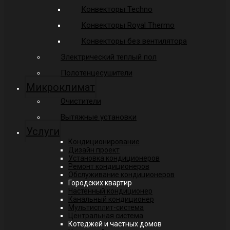
Конвекторы Techno
Конвекторы Royal Thermo
Конвекторы без вентилятора
Электрический теплый пол
Полотенцесушители
Микроклимат
Очистители
Вытяжные установки
Услуги
Кондиционирование
Дизайн проект
Установка кондиционеров
Ремонт кондиционеров
Обслуживание кондиционеров
Городских квартир
Настенный кондиционер
Канальный кондиционер
Мультисплит-система
Центральная система
Котеджей и частных домов