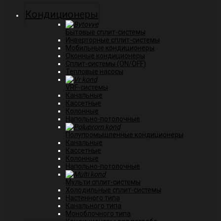
Кондиционеры
Бытовые сплит-системы
Инверторные сплит-системы
Мобильные кондиционеры
Оконные кондиционеры
Сплит-системы (ON/OFF)
Тепловые насосы
VRF-системы
Канальные
Касcетные
Колонные
Напольно-потолочные
Полупромышленные кондиционеры
Канальные
Кассетные
Колонные
Напольно-потолочные
Мульти сплит-системы
Холодильные сплит-системы
Настенного типа
Канального типа
Моноблочного типа