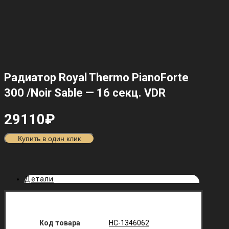
Радиатор Royal Thermo PianoForte
300 /Noir Sable — 16 секц. VDR
29110
₽
Купить в один клик
Детали
Код товара
НС-1346062