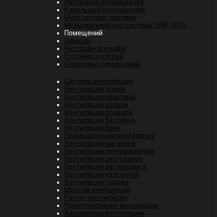
Настенный кондиционер
Канальный кондиционер
Мультисплит-система
Мультизональные системы (VRF, VRV)
Помещений
Офисов
Ресторанов и кафе
Гостиниц и отелей
Серверных помещений
Системы вентиляции
Вентиляция домов
Вентиляция квартиры
Вентиляция кровли
Вентиляция подвала
Вентиляция бассейна
Вентиляция бани
Промышленная вентиляция
Вентиляция магазина
Вентиляция гипермаркетов
Вентиляция ресторанов
Вентиляция автосервиса
Вентиляция котельной
Вентиляция гаража
Монтаж вентиляции
Расчет вентиляции
Проектирование вентиляции
Автоматика вентиляции