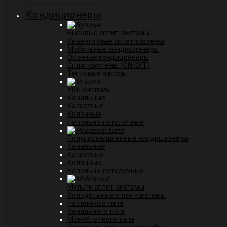
Кондиционеры
Бытовые сплит-системы
Инверторные сплит-системы
Мобильные кондиционеры
Оконные кондиционеры
Сплит-системы (ON/OFF)
Тепловые насосы
VRF-системы
Канальные
Касcетные
Колонные
Напольно-потолочные
Полупромышленные кондиционеры
Канальные
Кассетные
Колонные
Напольно-потолочные
Мульти сплит-системы
Холодильные сплит-системы
Настенного типа
Канального типа
Моноблочного типа