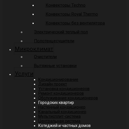
Конвекторы Techno
Конвекторы Royal Thermo
Конвекторы без вентилятора
Электрический теплый пол
Полотенцесушители
Микроклимат
Очистители
Вытяжные установки
Услуги
Кондиционирование
Дизайн проект
Установка кондиционеров
Ремонт кондиционеров
Обслуживание кондиционеров
Городских квартир
Настенный кондиционер
Канальный кондиционер
Мультисплит-система
Центральная система
Котеджей и частных домов