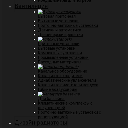
Кондиционеры для погреба
Вентиляция
Бытовая приточная
Вытяжные установки
Приточно-вытяжные установки
Датчики и автоматика
Дизайнерские решётки
Приточные установки
Бытовые установки
Компактные установки
Промышленные установки
Расходные материалы
Канальное оборудование
Канальные охладители
Адиабатические увлажнители
Канальные очистители воздуха
Гибкие воздуховоды
Для бассейна
Климатические комплексы с
рекуперацией
Приточно-вытяжные установки с
рециркуляцией
Дизайн-радиаторы