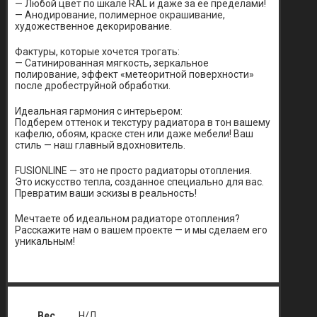
— Любой цвет по шкале RAL и даже за ее пределами!
— Анодирование, полимерное окрашивание,
художественное декорирование.
Фактуры, которые хочется трогать:
— Сатинированная мягкость, зеркальное
полирование, эффект «метеоритной поверхности»
после дробеструйной обработки.
Идеальная гармония с интерьером:
Подберем оттенок и текстуру радиатора в тон вашему
кафелю, обоям, краске стен или даже мебели! Ваш
стиль — наш главный вдохновитель.
FUSIONLINE — это не просто радиаторы отопления.
Это искусство тепла, созданное специально для вас.
Превратим ваши эскизы в реальность!
Мечтаете об идеальном радиаторе отопления?
Расскажите нам о вашем проекте — и мы сделаем его
уникальным!
Вес
Н/Д