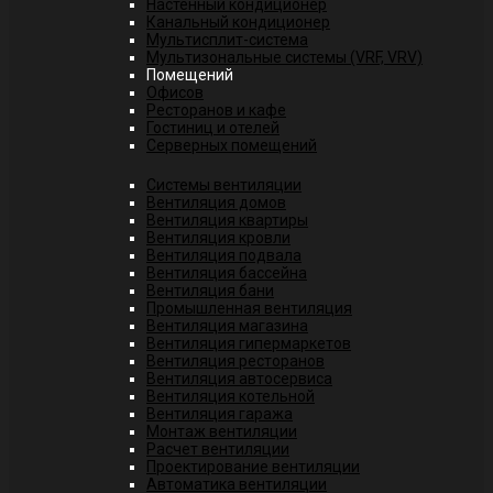
Настенный кондиционер
Канальный кондиционер
Мультисплит-система
Мультизональные системы (VRF, VRV)
Помещений
Офисов
Ресторанов и кафе
Гостиниц и отелей
Серверных помещений
Системы вентиляции
Вентиляция домов
Вентиляция квартиры
Вентиляция кровли
Вентиляция подвала
Вентиляция бассейна
Вентиляция бани
Промышленная вентиляция
Вентиляция магазина
Вентиляция гипермаркетов
Вентиляция ресторанов
Вентиляция автосервиса
Вентиляция котельной
Вентиляция гаража
Монтаж вентиляции
Расчет вентиляции
Проектирование вентиляции
Автоматика вентиляции