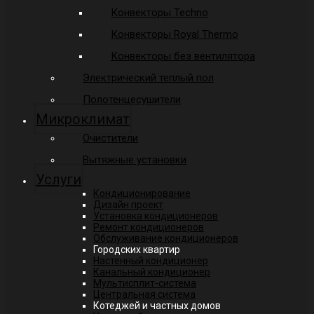
Конвекторы Techno
Конвекторы Royal Thermo
Конвекторы без вентилятора
Электрический теплый пол
Полотенцесушители
Микроклимат
Очистители
Вытяжные установки
Услуги
Кондиционирование
Дизайн проект
Установка кондиционеров
Ремонт кондиционеров
Обслуживание кондиционеров
Городских квартир
Настенный кондиционер
Канальный кондиционер
Мультисплит-система
Центральная система
Котеджей и частных домов