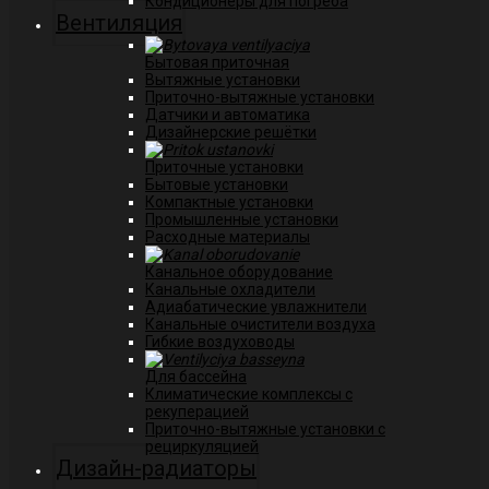
Кондиционеры для погреба
Вентиляция
Бытовая приточная
Вытяжные установки
Приточно-вытяжные установки
Датчики и автоматика
Дизайнерские решётки
Приточные установки
Бытовые установки
Компактные установки
Промышленные установки
Расходные материалы
Канальное оборудование
Канальные охладители
Адиабатические увлажнители
Канальные очистители воздуха
Гибкие воздуховоды
Для бассейна
Климатические комплексы с
рекуперацией
Приточно-вытяжные установки с
рециркуляцией
Дизайн-радиаторы