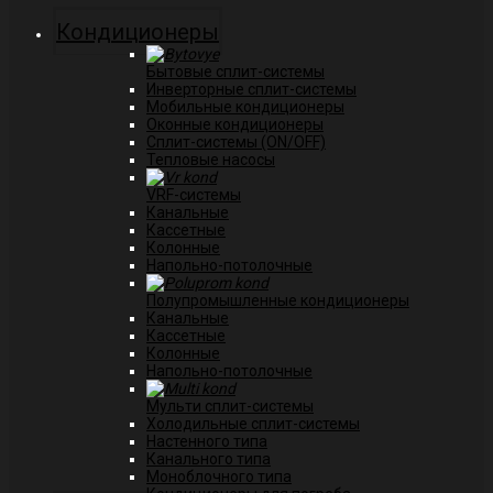
Кондиционеры
Бытовые сплит-системы
Инверторные сплит-системы
Мобильные кондиционеры
Оконные кондиционеры
Сплит-системы (ON/OFF)
Тепловые насосы
VRF-системы
Канальные
Касcетные
Колонные
Напольно-потолочные
Полупромышленные кондиционеры
Канальные
Кассетные
Колонные
Напольно-потолочные
Мульти сплит-системы
Холодильные сплит-системы
Настенного типа
Канального типа
Моноблочного типа