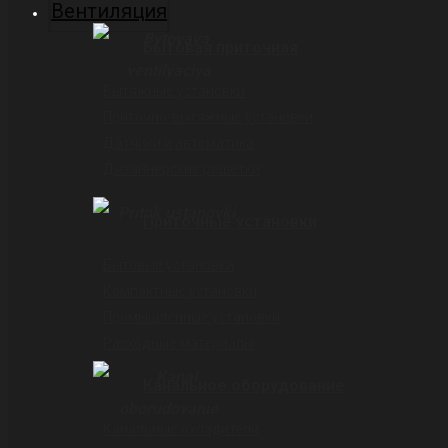
Вентиляция
Бытовая приточная
Вытяжные установки
Приточно-вытяжные установки
Датчики и автоматика
Дизайнерские решётки
Приточные установки
Бытовые установки
Компактные установки
Промышленные установки
Расходные материалы
Канальное оборудование
Канальные охладители