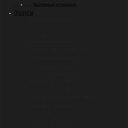
Вытяжные установки
Услуги
Кондиционирование
Дизайн проект
Установка кондиционеров
Ремонт кондиционеров
Обслуживание кондиционеров
Городских квартир
Настенный кондиционер
Канальный кондиционер
Мультисплит-система
Центральная система
Котеджей и частных домов
Настенный кондиционер
Канальный кондиционер
Мультисплит-система