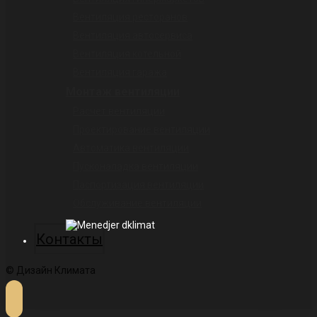
Вентиляция ресторанов
Вентиляция автосервиса
Вентиляция котельной
Вентиляция гаража
Монтаж вентиляции
Расчет вентиляции
Проектирование вентиляции
Автоматика вентиляции
Пусконаладка вентиляции
Паспортизация вентиляции
Обслуживание вентиляции
Контакты
© Дизайн Климата