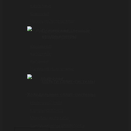
Касcетные
Колонные
Напольно-потолочные
Полупромышленные
кондиционеры
Канальные
Кассетные
Колонные
Напольно-потолочные
Мульти сплит-системы
Холодильные сплит-системы
Настенного типа
Канального типа
Моноблочного типа
Кондиционеры для погреба