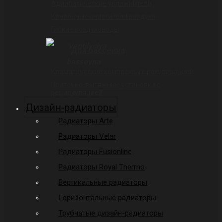
Адиабатические увлажнители
Канальные очистители воздуха
Гибкие воздуховоды
Для бассейна
Климатические комплексы с рекуперацией
Приточно-вытяжные установки с
рециркуляцией
Дизайн-радиаторы
Радиаторы Arte
Радиаторы Velar
Радиаторы Fusionline
Радиаторы Royal Thermo
Вертикальные радиаторы
Горизонтальные радиаторы
Трубчатые дизайн-радиаторы