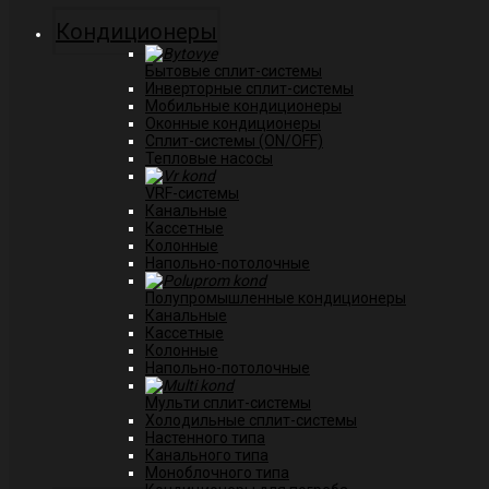
Кондиционеры
Бытовые сплит-системы
Инверторные сплит-системы
Мобильные кондиционеры
Оконные кондиционеры
Сплит-системы (ON/OFF)
Тепловые насосы
VRF-системы
Канальные
Касcетные
Колонные
Напольно-потолочные
Полупромышленные кондиционеры
Канальные
Кассетные
Колонные
Напольно-потолочные
Мульти сплит-системы
Холодильные сплит-системы
Настенного типа
Канального типа
Моноблочного типа