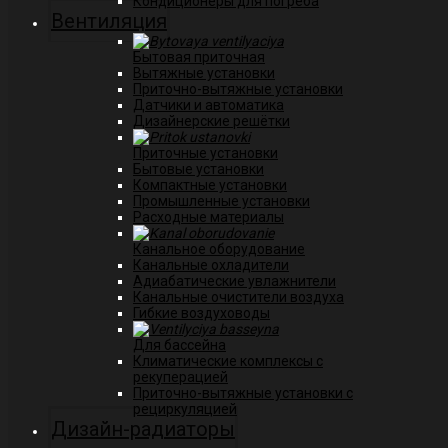
Кондиционеры для погреба
Вентиляция
Бытовая приточная
Вытяжные установки
Приточно-вытяжные установки
Датчики и автоматика
Дизайнерские решётки
Приточные установки
Бытовые установки
Компактные установки
Промышленные установки
Расходные материалы
Канальное оборудование
Канальные охладители
Адиабатические увлажнители
Канальные очистители воздуха
Гибкие воздуховоды
Для бассейна
Климатические комплексы с
рекуперацией
Приточно-вытяжные установки с
рециркуляцией
Дизайн-радиаторы