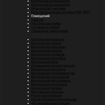
Настенный кондиционер
Канальный кондиционер
Мультисплит-система
Мультизональные системы (VRF, VRV)
Помещений
Офисов
Ресторанов и кафе
Гостиниц и отелей
Серверных помещений
Системы вентиляции
Вентиляция домов
Вентиляция квартиры
Вентиляция кровли
Вентиляция подвала
Вентиляция бассейна
Вентиляция бани
Промышленная вентиляция
Вентиляция магазина
Вентиляция гипермаркетов
Вентиляция ресторанов
Вентиляция автосервиса
Вентиляция котельной
Вентиляция гаража
Монтаж вентиляции
Расчет вентиляции
Проектирование вентиляции
Автоматика вентиляции