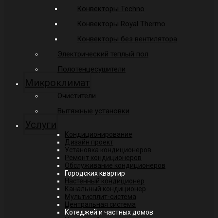
Конвекторы Techno
Конвекторы Royal Thermo
Конвекторы без вентилятора
Электрический теплый пол
Полотенцесушители
Микроклимат
Очистители
Вытяжные установки
Услуги
Кондиционирование
Дизайн проект
Установка кондиционеров
Ремонт кондиционеров
Обслуживание кондиционеров
Городских квартир
Настенный кондиционер
Канальный кондиционер
Мультисплит-система
Центральная система
Котеджей и частных домов