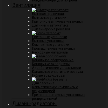
Кондиционеры для погреба
Вентиляция
Бытовая приточная
Вытяжные установки
Приточно-вытяжные установки
Датчики и автоматика
Дизайнерские решётки
Приточные установки
Бытовые установки
Компактные установки
Промышленные установки
Расходные материалы
Канальное оборудование
Канальные охладители
Адиабатические увлажнители
Канальные очистители воздуха
Гибкие воздуховоды
Для бассейна
Климатические комплексы с
рекуперацией
Приточно-вытяжные установки с
рециркуляцией
Дизайн-радиаторы