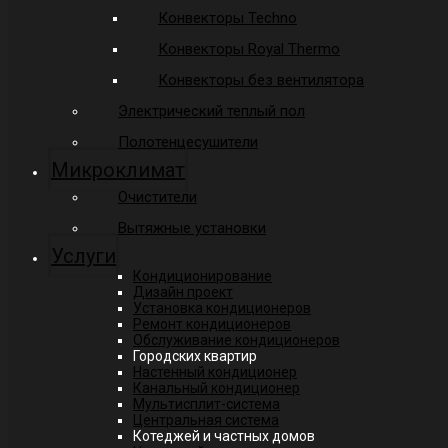
Конвекторы Techno
Конвекторы Royal Thermo
Конвекторы без вентилятора
Электрический теплый пол
Полотенцесушители
Микроклимат
Очистители
Вытяжные установки
Услуги
Кондиционирование
Дизайн проект
Установка кондиционеров
Ремонт кондиционеров
Обслуживание кондиционеров
Городских квартир
Настенный кондиционер
Канальный кондиционер
Мультисплит-система
Центральная система
Котеджей и частных домов