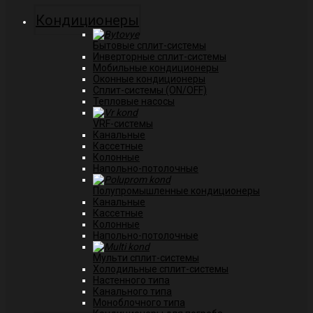
Кондиционеры
Бытовые сплит-системы
Инверторные сплит-системы
Мобильные кондиционеры
Оконные кондиционеры
Сплит-системы (ON/OFF)
Тепловые насосы
VRF-системы
Канальные
Касcетные
Колонные
Напольно-потолочные
Полупромышленные кондиционеры
Канальные
Кассетные
Колонные
Напольно-потолочные
Мульти сплит-системы
Холодильные сплит-системы
Настенного типа
Канального типа
Моноблочного типа