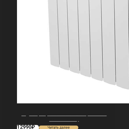
Радиатор Royal Thermo Vittoria Super 500 2.0
VDL80 — 7 секц.
12990
₽
Читать далее