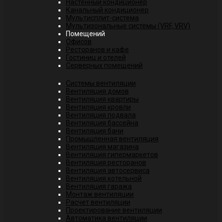
Настенный кондиционер
Канальный кондиционер
Мультисплит-система
Мультизональные системы (VRF, VRV)
Помещений
Офисов
Ресторанов и кафе
Гостиниц и отелей
Серверных помещений
Системы вентиляции
Вентиляция домов
Вентиляция квартиры
Вентиляция кровли
Вентиляция подвала
Вентиляция бассейна
Вентиляция бани
Промышленная вентиляция
Вентиляция магазина
Вентиляция гипермаркетов
Вентиляция ресторанов
Вентиляция автосервиса
Вентиляция котельной
Вентиляция гаража
Монтаж вентиляции
Расчет вентиляции
Проектирование вентиляции
Автоматика вентиляции