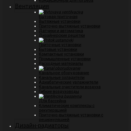
Кондиционеры для погреба
Вентиляция
Бытовая приточная
Вытяжные установки
Приточно-вытяжные установки
Датчики и автоматика
Дизайнерские решётки
Приточные установки
Бытовые установки
Компактные установки
Промышленные установки
Расходные материалы
Канальное оборудование
Канальные охладители
Адиабатические увлажнители
Канальные очистители воздуха
Гибкие воздуховоды
Для бассейна
Климатические комплексы с
рекуперацией
Приточно-вытяжные установки с
рециркуляцией
Дизайн-радиаторы