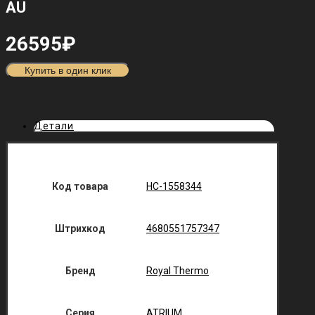
AU
26595
₽
Купить в один клик
Детали
Код товара
НС-1558344
Штрихкод
4680551757347
Бренд
Royal Thermo
Серия
ATRIUM