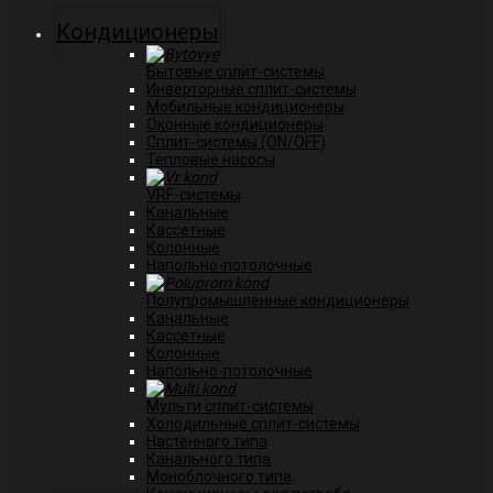
Кондиционеры
Бытовые сплит-системы
Инверторные сплит-системы
Мобильные кондиционеры
Оконные кондиционеры
Сплит-системы (ON/OFF)
Тепловые насосы
VRF-системы
Канальные
Касcетные
Колонные
Напольно-потолочные
Полупромышленные кондиционеры
Канальные
Кассетные
Колонные
Напольно-потолочные
Мульти сплит-системы
Холодильные сплит-системы
Настенного типа
Канального типа
Моноблочного типа