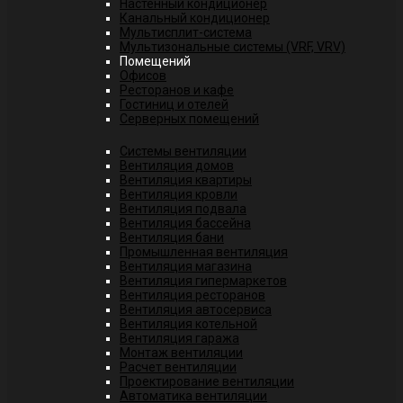
Настенный кондиционер
Канальный кондиционер
Мультисплит-система
Мультизональные системы (VRF, VRV)
Помещений
Офисов
Ресторанов и кафе
Гостиниц и отелей
Серверных помещений
Системы вентиляции
Вентиляция домов
Вентиляция квартиры
Вентиляция кровли
Вентиляция подвала
Вентиляция бассейна
Вентиляция бани
Промышленная вентиляция
Вентиляция магазина
Вентиляция гипермаркетов
Вентиляция ресторанов
Вентиляция автосервиса
Вентиляция котельной
Вентиляция гаража
Монтаж вентиляции
Расчет вентиляции
Проектирование вентиляции
Автоматика вентиляции