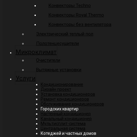
Конвекторы Techno
Конвекторы Royal Thermo
Конвекторы без вентилятора
Электрический теплый пол
Полотенцесушители
Микроклимат
Очистители
Вытяжные установки
Услуги
Кондиционирование
Дизайн проект
Установка кондиционеров
Ремонт кондиционеров
Обслуживание кондиционеров
Городских квартир
Настенный кондиционер
Канальный кондиционер
Мультисплит-система
Центральная система
Котеджей и частных домов