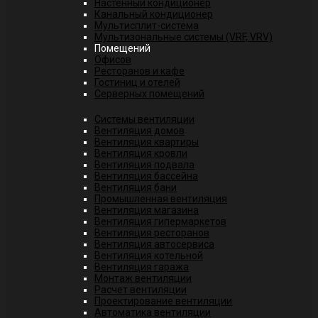
Настенный кондиционер
Канальный кондиционер
Мультисплит-система
Мультизональные системы (VRF, VRV)
Помещений
Офисов
Ресторанов и кафе
Гостиниц и отелей
Серверных помещений
Системы вентиляции
Вентиляция домов
Вентиляция квартиры
Вентиляция кровли
Вентиляция подвала
Вентиляция бассейна
Вентиляция бани
Промышленная вентиляция
Вентиляция магазина
Вентиляция гипермаркетов
Вентиляция ресторанов
Вентиляция автосервиса
Вентиляция котельной
Вентиляция гаража
Монтаж вентиляции
Расчет вентиляции
Проектирование вентиляции
Автоматика вентиляции