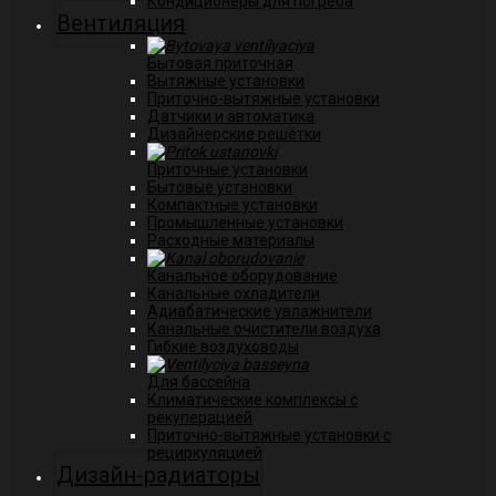
Кондиционеры для погреба
Вентиляция
Бытовая приточная
Вытяжные установки
Приточно-вытяжные установки
Датчики и автоматика
Дизайнерские решётки
Приточные установки
Бытовые установки
Компактные установки
Промышленные установки
Расходные материалы
Канальное оборудование
Канальные охладители
Адиабатические увлажнители
Канальные очистители воздуха
Гибкие воздуховоды
Для бассейна
Климатические комплексы с
рекуперацией
Приточно-вытяжные установки с
рециркуляцией
Дизайн-радиаторы