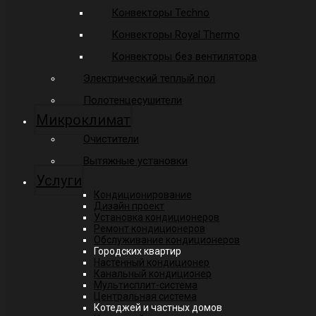
Конвекторы Techno
Конвекторы Royal Thermo
Конвекторы без вентилятора
Электрический теплый пол
Полотенцесушители
Микроклимат
Очистители
Вытяжные установки
Услуги
Кондиционирование
Дизайн проект
Установка кондиционеров
Ремонт кондиционеров
Обслуживание кондиционеров
Городских квартир
Настенный кондиционер
Канальный кондиционер
Мультисплит-система
Центральная система
Котеджей и частных домов