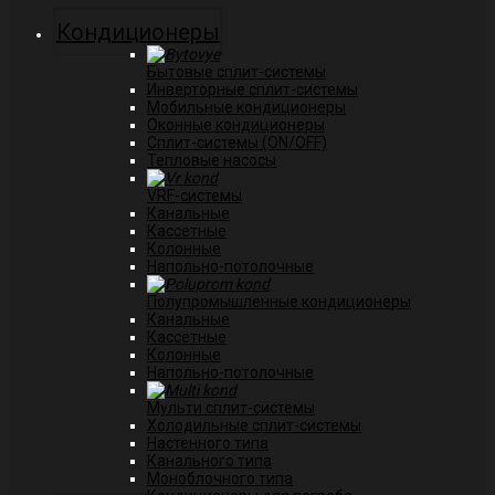
Кондиционеры
Бытовые сплит-системы
Инверторные сплит-системы
Мобильные кондиционеры
Оконные кондиционеры
Сплит-системы (ON/OFF)
Тепловые насосы
VRF-системы
Канальные
Касcетные
Колонные
Напольно-потолочные
Полупромышленные кондиционеры
Канальные
Кассетные
Колонные
Напольно-потолочные
Мульти сплит-системы
Холодильные сплит-системы
Настенного типа
Канального типа
Моноблочного типа