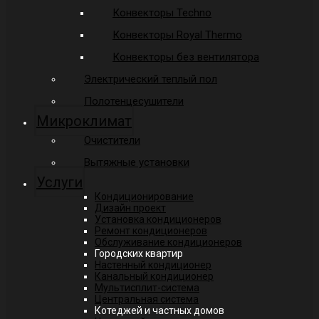
Конвекторы Techno
Конвекторы Royal Thermo
Конвекторы без вентилятора
Электрический теплый пол
Полотенцесушители
Микроклимат
Очистители
Вытяжные установки
Услуги
Кондиционирование
Дизайн проект
Установка кондиционеров
Ремонт кондиционеров
Обслуживание кондиционеров
Городских квартир
Настенный кондиционер
Канальный кондиционер
Мультисплит-система
Центральная система
Котеджей и частных домов