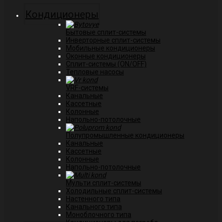
Кондиционеры
Бытовые сплит-системы
Инверторные сплит-системы
Мобильные кондиционеры
Оконные кондиционеры
Сплит-системы (ON/OFF)
Тепловые насосы
VRF-системы
Канальные
Касcетные
Колонные
Напольно-потолочные
Полупромышленные кондиционеры
Канальные
Кассетные
Колонные
Напольно-потолочные
Мульти сплит-системы
Холодильные сплит-системы
Настенного типа
Канального типа
Моноблочного типа