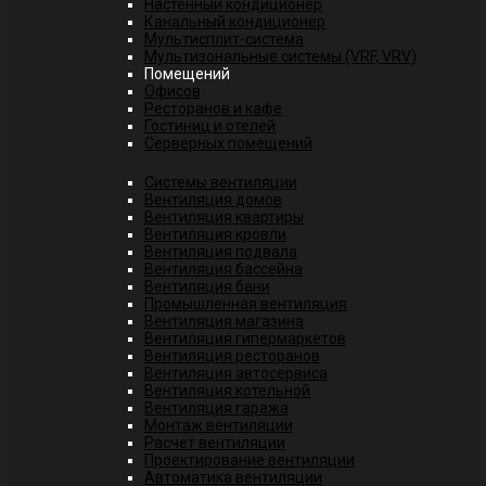
Настенный кондиционер
Канальный кондиционер
Мультисплит-система
Мультизональные системы (VRF, VRV)
Помещений
Офисов
Ресторанов и кафе
Гостиниц и отелей
Серверных помещений
Системы вентиляции
Вентиляция домов
Вентиляция квартиры
Вентиляция кровли
Вентиляция подвала
Вентиляция бассейна
Вентиляция бани
Промышленная вентиляция
Вентиляция магазина
Вентиляция гипермаркетов
Вентиляция ресторанов
Вентиляция автосервиса
Вентиляция котельной
Вентиляция гаража
Монтаж вентиляции
Расчет вентиляции
Проектирование вентиляции
Автоматика вентиляции