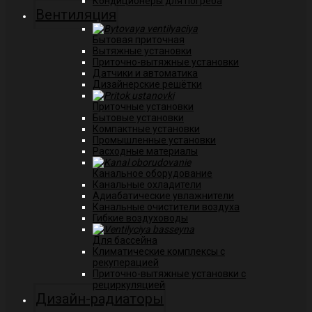
Кондиционеры для погреба
Вентиляция
Бытовая приточная
Вытяжные установки
Приточно-вытяжные установки
Датчики и автоматика
Дизайнерские решётки
Приточные установки
Бытовые установки
Компактные установки
Промышленные установки
Расходные материалы
Канальное оборудование
Канальные охладители
Адиабатические увлажнители
Канальные очистители воздуха
Гибкие воздуховоды
Для бассейна
Климатические комплексы с
рекуперацией
Приточно-вытяжные установки с
рециркуляцией
Дизайн-радиаторы