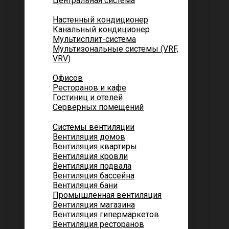
Центральная система
Котеджей и частных домов
Настенный кондиционер
Канальный кондиционер
Мультисплит-система
Мультизональные системы (VRF,
VRV)
Помещений
Офисов
Ресторанов и кафе
Гостиниц и отелей
Серверных помещений
Системы вентиляции
Вентиляция домов
Вентиляция квартиры
Вентиляция кровли
Вентиляция подвала
Вентиляция бассейна
Вентиляция бани
Промышленная вентиляция
Вентиляция магазина
Вентиляция гипермаркетов
Вентиляция ресторанов