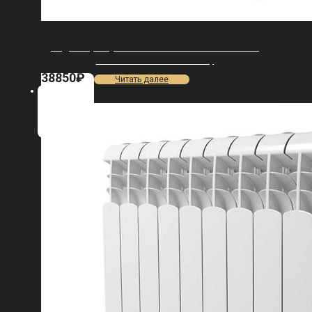
Радиатор Royal Thermo PianoForte Tower 200
/Bianco Traffico — 22 секц.
38850
₽
Читать далее