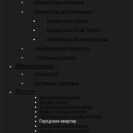
Конвекторы напольные
Конвекторы внутрипольные
Конвекторы Techno
Конвекторы Royal Thermo
Конвекторы без вентилятора
Электрический теплый пол
Полотенцесушители
Микроклимат
Очистители
Вытяжные установки
Услуги
Кондиционирование
Дизайн проект
Установка кондиционеров
Ремонт кондиционеров
Обслуживание кондиционеров
Городских квартир
Настенный кондиционер
Канальный кондиционер