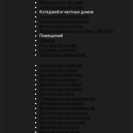
Мультисплит-система
Центральная система
Котеджей и частных домов
Настенный кондиционер
Канальный кондиционер
Мультисплит-система
Мультизональные системы (VRF, VRV)
Помещений
Офисов
Ресторанов и кафе
Гостиниц и отелей
Серверных помещений
Системы вентиляции
Вентиляция домов
Вентиляция квартиры
Вентиляция кровли
Вентиляция подвала
Вентиляция бассейна
Вентиляция бани
Промышленная вентиляция
Вентиляция магазина
Вентиляция гипермаркетов
Вентиляция ресторанов
Вентиляция автосервиса
Вентиляция котельной
Вентиляция гаража
Монтаж вентиляции