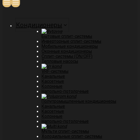
Кондиционеры
Бытовые сплит-системы
Инверторные сплит-системы
Мобильные кондиционеры
Оконные кондиционеры
Сплит-системы (ON/OFF)
Тепловые насосы
VRF-системы
Канальные
Касcетные
Колонные
Напольно-потолочные
Полупромышленные кондиционеры
Канальные
Кассетные
Колонные
Напольно-потолочные
Мульти сплит-системы
Холодильные сплит-системы