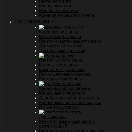
Настенного типа
Канального типа
Моноблочного типа
Кондиционеры для погреба
Вентиляция
Бытовая приточная
Вытяжные установки
Приточно-вытяжные установки
Датчики и автоматика
Дизайнерские решётки
Приточные установки
Бытовые установки
Компактные установки
Промышленные установки
Расходные материалы
Канальное оборудование
Канальные охладители
Адиабатические увлажнители
Канальные очистители воздуха
Гибкие воздуховоды
Для бассейна
Климатические комплексы с
рекуперацией
Приточно-вытяжные установки с