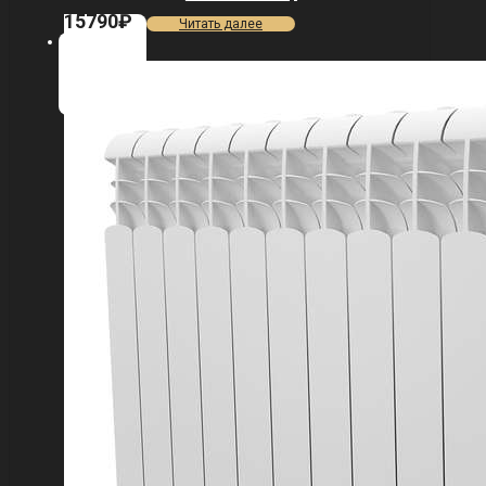
15790
₽
Читать далее