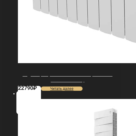
Радиатор Royal Thermo Vittoria Super 500 2.0
VDL80 — 14 секц.
22790
₽
Читать далее