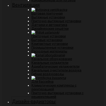
Кондиционеры для погреба
Вентиляция
Бытовая приточная
Вытяжные установки
Приточно-вытяжные установки
Датчики и автоматика
Дизайнерские решётки
Приточные установки
Бытовые установки
Компактные установки
Промышленные установки
Расходные материалы
Канальное оборудование
Канальные охладители
Адиабатические увлажнители
Канальные очистители воздуха
Гибкие воздуховоды
Для бассейна
Климатические комплексы с
рекуперацией
Приточно-вытяжные установки с
рециркуляцией
Дизайн-радиаторы