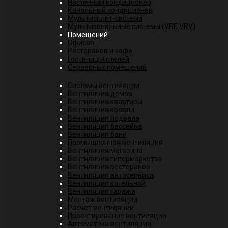
Настенный кондиционер
Канальный кондиционер
Мультисплит-система
Мультизональные системы (VRF, VRV)
Помещений
Офисов
Ресторанов и кафе
Гостиниц и отелей
Серверных помещений
Системы вентиляции
Вентиляция домов
Вентиляция квартиры
Вентиляция кровли
Вентиляция подвала
Вентиляция бассейна
Вентиляция бани
Промышленная вентиляция
Вентиляция магазина
Вентиляция гипермаркетов
Вентиляция ресторанов
Вентиляция автосервиса
Вентиляция котельной
Вентиляция гаража
Монтаж вентиляции
Расчет вентиляции
Проектирование вентиляции
Автоматика вентиляции