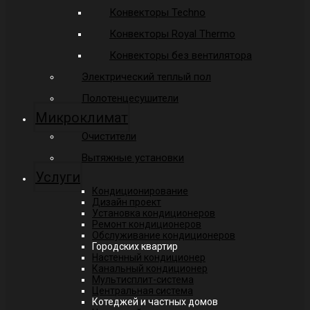
Конвекторы Techno
Конвекторы Royal Thermo
Конвекторы без вентилятора
Электрический теплый пол
Полотенцесушители
Микроклимат
Очистители
Вытяжные установки
Услуги
Кондиционирование
Дизайн проект
Установка кондиционеров
Ремонт кондиционеров
Обслуживание кондиционеров
Городских квартир
Настенный кондиционер
Канальный кондиционер
Мультисплит-система
Центральная система
Котеджей и частных домов