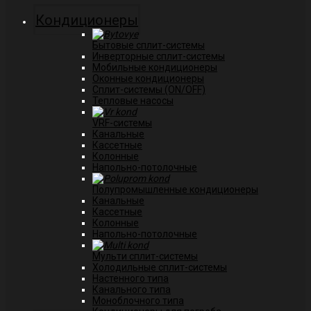
Кондиционеры
Бытовые сплит-системы
Инверторные сплит-системы
Мобильные кондиционеры
Оконные кондиционеры
Сплит-системы (ON/OFF)
Тепловые насосы
VRF-системы
Канальные
Касcетные
Колонные
Напольно-потолочные
Полупромышленные кондиционеры
Канальные
Кассетные
Колонные
Напольно-потолочные
Мульти сплит-системы
Холодильные сплит-системы
Настенного типа
Канального типа
Моноблочного типа