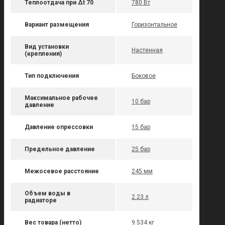
Теплоотдача при Δt 70
780 Вт
Вариант размещения
Горизонтальное
Вид установки
Настенная
(крепления)
Тип подключения
Боковое
Максимальное рабочее
10 бар
давление
Давление опрессовки
15 бар
Предельное давление
25 бар
Межосевое расстояние
245 мм
Объем воды в
2.23 л
радиаторе
Вес товара (нетто)
9.534 кг