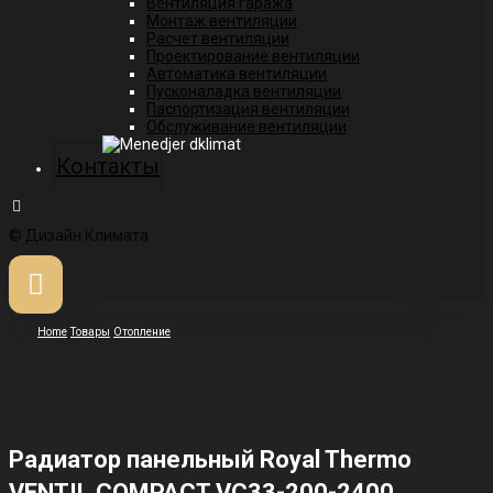
Вентиляция гаража
Монтаж вентиляции
Расчет вентиляции
Проектирование вентиляции
Автоматика вентиляции
Пусконаладка вентиляции
Паспортизация вентиляции
Обслуживание вентиляции
Контакты
© Дизайн Климата
Home
Товары
Отопление
Радиатор панельный Royal Thermo
VENTIL COMPACT VC33-200-2400