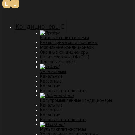
Кондиционеры
Бытовые сплит-системы
Инверторные сплит-системы
Мобильные кондиционеры
Оконные кондиционеры
Сплит-системы (ON/OFF)
Тепловые насосы
VRF-системы
Канальные
Касcетные
Колонные
Напольно-потолочные
Полупромышленные кондиционеры
Канальные
Кассетные
Колонные
Напольно-потолочные
Мульти сплит-системы
Холодильные сплит-системы