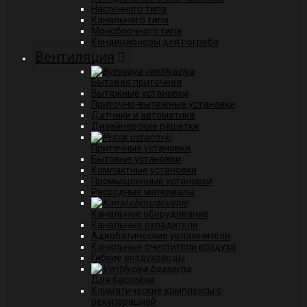
Настенного типа
Канального типа
Моноблочного типа
Кондиционеры для погреба
Вентиляция
Бытовая приточная
Вытяжные установки
Приточно-вытяжные установки
Датчики и автоматика
Дизайнерские решётки
Приточные установки
Бытовые установки
Компактные установки
Промышленные установки
Расходные материалы
Канальное оборудование
Канальные охладители
Адиабатические увлажнители
Канальные очистители воздуха
Гибкие воздуховоды
Для бассейна
Климатические комплексы с
рекуперацией