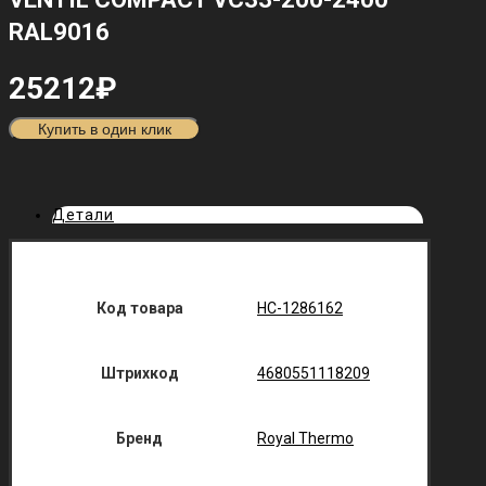
RAL9016
25212
₽
Купить в один клик
Детали
Код товара
НС-1286162
Штрихкод
4680551118209
Бренд
Royal Thermo