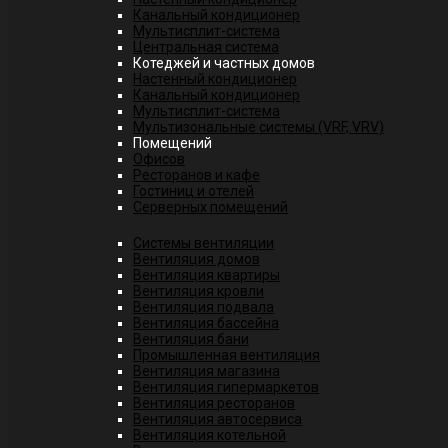
Канальный кондиционер
Мультисплит-система
Центральная система
Котеджей и частных домов
Настенный кондиционер
Канальный кондиционер
Мультисплит-система
Мультизональные системы (VRF, VRV)
Помещений
Офисов
Ресторанов и кафе
Гостиниц и отелей
Серверных помещений
Системы вентиляции
Вентиляция домов
Вентиляция квартиры
Вентиляция кровли
Вентиляция подвала
Вентиляция бассейна
Вентиляция бани
Промышленная вентиляция
Вентиляция магазина
Вентиляция гипермаркетов
Вентиляция ресторанов
Вентиляция автосервиса
Вентиляция котельной