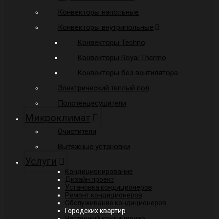
Конвекторы напольные
Конвекторы внутрипольные
Конвекторы Techno
Конвекторы Royal Thermo
Конвекторы без вентилятора
Электрический теплый пол
Полотенцесушители
Микроклимат
Очистители
Вытяжные установки
Услуги
Кондиционирование
Дизайн проект
Установка кондиционеров
Ремонт кондиционеров
Обслуживание кондиционеров
Городских квартир
Настенный кондиционер