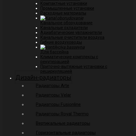
Компактные установки
Промышленные установки
Расходные материалы
Канальное оборудование
Канальные охладители
Адиабатические увлажнители
Канальные очистители воздуха
Гибкие воздуховоды
Для бассейна
Климатические комплексы с
рекуперацией
Приточно-вытяжные установки с
рециркуляцией
Дизайн-радиаторы
Радиаторы Arte
Радиаторы Velar
Радиаторы Fusionline
Радиаторы Royal Thermo
Вертикальные радиаторы
Горизонтальные радиаторы