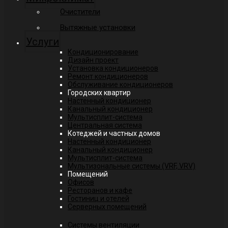
Очистители
Вытяжные установки
Услуги
Кондиционирование
Дизайн проект
Установка кондиционеров
Ремонт кондиционеров
Обслуживание кондиционеров
Городских квартир
Настенный кондиционер
Канальный кондиционер
Мультисплит-система
Центральная система
Котеджей и частных домов
Настенный кондиционер
Канальный кондиционер
Мультисплит-система
Мультизональные системы (VRF, VRV)
Помещений
Офисов
Ресторанов и кафе
Гостиниц и отелей
Серверных помещений
Системы вентиляции