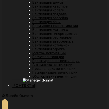
Вентиляция домов
Вентиляция квартиры
Вентиляция кровли
Вентиляция подвала
Вентиляция бассейна
Вентиляция бани
Промышленная вентиляция
Вентиляция магазина
Вентиляция гипермаркетов
Вентиляция ресторанов
Вентиляция автосервиса
Вентиляция котельной
Вентиляция гаража
Монтаж вентиляции
Расчет вентиляции
Проектирование вентиляции
Автоматика вентиляции
Пусконаладка вентиляции
Паспортизация вентиляции
Обслуживание вентиляции
Контакты
© Дизайн Климата