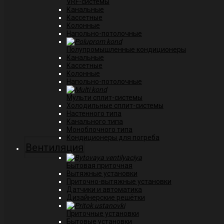
VRF-системы
Канальные
Касcетные
Колонные
Напольно-потолочные
Полупромышленные кондиционеры
Канальные
Кассетные
Колонные
Напольно-потолочные
Мульти сплит-системы
Холодильные сплит-системы
Настенного типа
Канального типа
Моноблочного типа
Кондиционеры для погреба
Вентиляция
Бытовая приточная
Вытяжные установки
Приточно-вытяжные установки
Датчики и автоматика
Дизайнерские решётки
Приточные установки
Бытовые установки