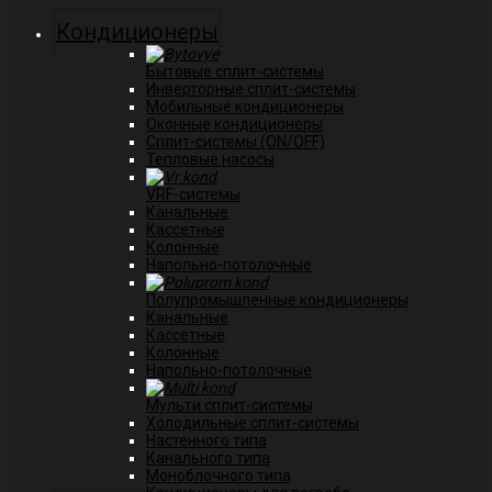
Кондиционеры
Бытовые сплит-системы
Инверторные сплит-системы
Мобильные кондиционеры
Оконные кондиционеры
Сплит-системы (ON/OFF)
Тепловые насосы
VRF-системы
Канальные
Касcетные
Колонные
Напольно-потолочные
Полупромышленные кондиционеры
Канальные
Кассетные
Колонные
Напольно-потолочные
Мульти сплит-системы
Холодильные сплит-системы
Настенного типа
Канального типа
Моноблочного типа