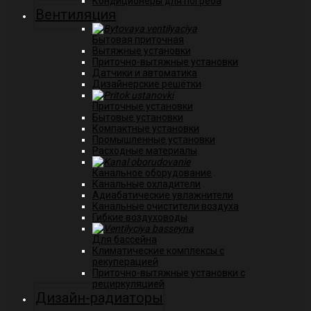
Кондиционеры для погреба
Вентиляция
Бытовая приточная
Вытяжные установки
Приточно-вытяжные установки
Датчики и автоматика
Дизайнерские решётки
Приточные установки
Бытовые установки
Компактные установки
Промышленные установки
Расходные материалы
Канальное оборудование
Канальные охладители
Адиабатические увлажнители
Канальные очистители воздуха
Гибкие воздуховоды
Для бассейна
Климатические комплексы с
рекуперацией
Приточно-вытяжные установки с
рециркуляцией
Дизайн-радиаторы