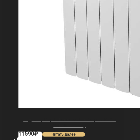
Радиатор Royal Thermo Vittoria Super 500 2.0
VDL80 — 6 секц.
11590
₽
Читать далее