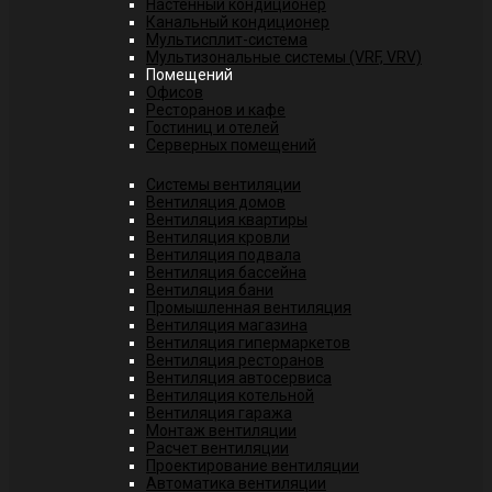
Настенный кондиционер
Канальный кондиционер
Мультисплит-система
Мультизональные системы (VRF, VRV)
Помещений
Офисов
Ресторанов и кафе
Гостиниц и отелей
Серверных помещений
Системы вентиляции
Вентиляция домов
Вентиляция квартиры
Вентиляция кровли
Вентиляция подвала
Вентиляция бассейна
Вентиляция бани
Промышленная вентиляция
Вентиляция магазина
Вентиляция гипермаркетов
Вентиляция ресторанов
Вентиляция автосервиса
Вентиляция котельной
Вентиляция гаража
Монтаж вентиляции
Расчет вентиляции
Проектирование вентиляции
Автоматика вентиляции