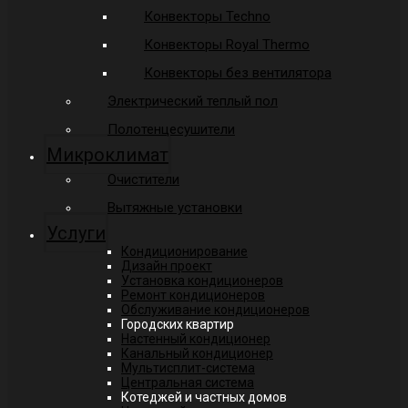
Конвекторы Techno
Конвекторы Royal Thermo
Конвекторы без вентилятора
Электрический теплый пол
Полотенцесушители
Микроклимат
Очистители
Вытяжные установки
Услуги
Кондиционирование
Дизайн проект
Установка кондиционеров
Ремонт кондиционеров
Обслуживание кондиционеров
Городских квартир
Настенный кондиционер
Канальный кондиционер
Мультисплит-система
Центральная система
Котеджей и частных домов