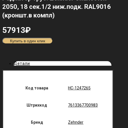
2050, 18 сек.1/2 ниж.подк. RAL9016
(кроншт.в компл)
57913
₽
Купить в один клик
Детали
Код товара
НС-1247265
Штрихкод
7613367700983
Бренд
Zehnder