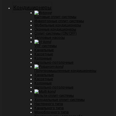
Кондиционеры
Бытовые сплит-системы
Инверторные сплит-системы
Мобильные кондиционеры
Оконные кондиционеры
Сплит-системы (ON/OFF)
Тепловые насосы
VRF-системы
Канальные
Касcетные
Колонные
Напольно-потолочные
Полупромышленные кондиционеры
Канальные
Кассетные
Колонные
Напольно-потолочные
Мульти сплит-системы
Холодильные сплит-системы
Настенного типа
Канального типа
Моноблочного типа