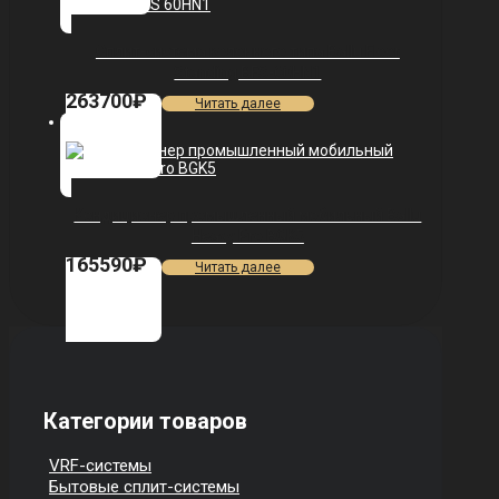
Сплит-система колонного типа Ballu Floor
Standing BFS-60HN1
263700
₽
Читать далее
Кондиционер промышленный мобильный Ballu
Heavy Pro BGK5
165590
₽
Читать далее
Категории товаров
VRF-системы
Бытовые сплит-системы