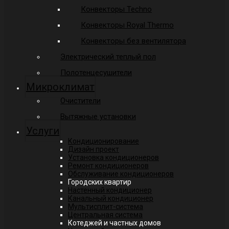
Конвекторы Techno
Конвекторы Royal Thermo
Конвекторы без вентилятора
Электрический теплый пол
Полотенцесушители
Микроклимат
Очистители
Вытяжные установки
Услуги
Кондиционирование
Дизайн проект
Установка кондиционеров
Ремонт кондиционеров
Обслуживание кондиционеров
Городских квартир
Настенный кондиционер
Канальный кондиционер
Мультисплит-система
Центральная система
Котеджей и частных домов