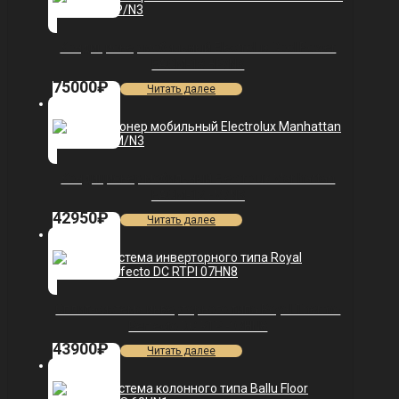
Кондиционер мобильный Electrolux Cool Power
EACM-18 HP/N3
75000
₽
Читать далее
Кондиционер мобильный Electrolux Manhattan
EACM-12 FM/N3
42950
₽
Читать далее
Сплит-система инверторного типа Royal Thermo
Perfecto DC RTPI-07HN8
43900
₽
Читать далее