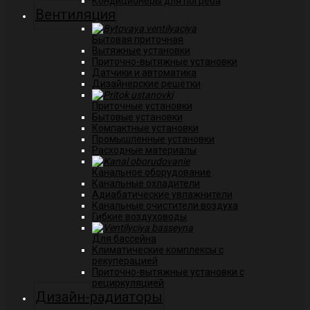
Кондиционеры для погреба
Вентиляция
Бытовая приточная
Вытяжные установки
Приточно-вытяжные установки
Датчики и автоматика
Дизайнерские решётки
Приточные установки
Бытовые установки
Компактные установки
Промышленные установки
Расходные материалы
Канальное оборудование
Канальные охладители
Адиабатические увлажнители
Канальные очистители воздуха
Гибкие воздуховоды
Для бассейна
Климатические комплексы с
рекуперацией
Приточно-вытяжные установки с
рециркуляцией
Дизайн-радиаторы