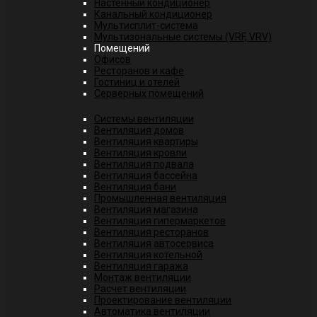
Настенный кондиционер
Канальный кондиционер
Мультисплит-система
Мультизональные системы (VRF, VRV)
Помещений
Офисов
Ресторанов и кафе
Гостиниц и отелей
Серверных помещений
Системы вентиляции
Вентиляция домов
Вентиляция квартиры
Вентиляция кровли
Вентиляция подвала
Вентиляция бассейна
Вентиляция бани
Промышленная вентиляция
Вентиляция магазина
Вентиляция гипермаркетов
Вентиляция ресторанов
Вентиляция автосервиса
Вентиляция котельной
Вентиляция гаража
Монтаж вентиляции
Расчет вентиляции
Проектирование вентиляции
Автоматика вентиляции