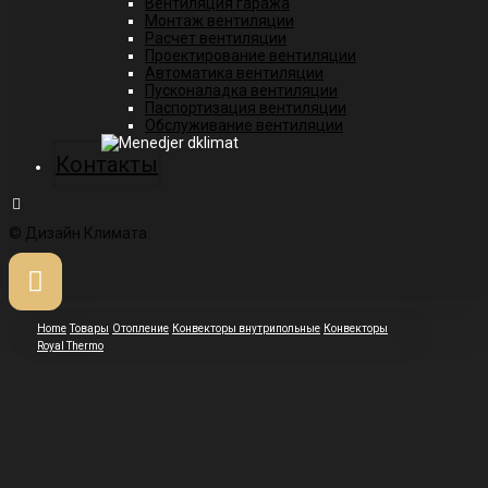
Вентиляция гаража
Монтаж вентиляции
Расчет вентиляции
Проектирование вентиляции
Автоматика вентиляции
Пусконаладка вентиляции
Паспортизация вентиляции
Обслуживание вентиляции
Контакты
© Дизайн Климата
Home
Товары
Отопление
Конвекторы внутрипольные
Конвекторы
Royal Thermo