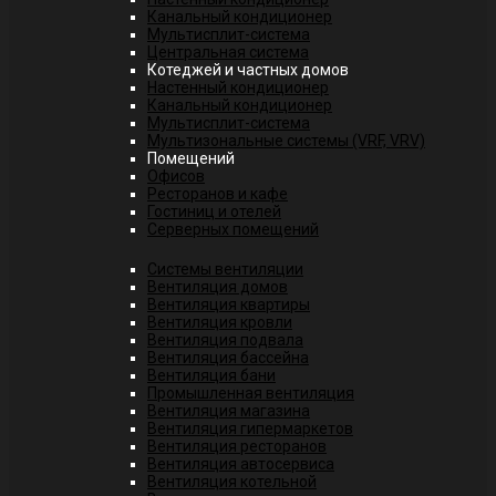
Канальный кондиционер
Мультисплит-система
Центральная система
Котеджей и частных домов
Настенный кондиционер
Канальный кондиционер
Мультисплит-система
Мультизональные системы (VRF, VRV)
Помещений
Офисов
Ресторанов и кафе
Гостиниц и отелей
Серверных помещений
Системы вентиляции
Вентиляция домов
Вентиляция квартиры
Вентиляция кровли
Вентиляция подвала
Вентиляция бассейна
Вентиляция бани
Промышленная вентиляция
Вентиляция магазина
Вентиляция гипермаркетов
Вентиляция ресторанов
Вентиляция автосервиса
Вентиляция котельной