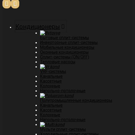
Кондиционеры
Бытовые сплит-системы
Инверторные сплит-системы
Мобильные кондиционеры
Оконные кондиционеры
Сплит-системы (ON/OFF)
Тепловые насосы
VRF-системы
Канальные
Касcетные
Колонные
Напольно-потолочные
Полупромышленные кондиционеры
Канальные
Кассетные
Колонные
Напольно-потолочные
Мульти сплит-системы
Холодильные сплит-системы