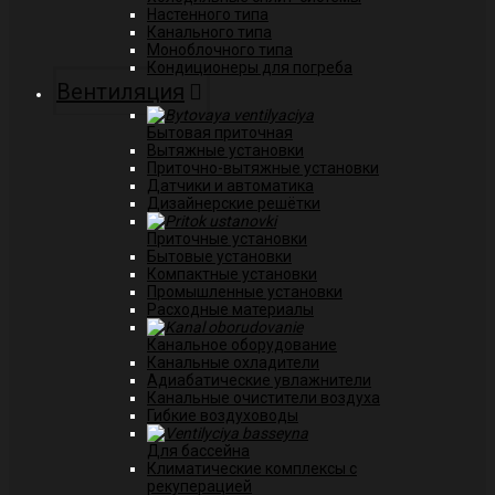
Настенного типа
Канального типа
Моноблочного типа
Кондиционеры для погреба
Вентиляция
Бытовая приточная
Вытяжные установки
Приточно-вытяжные установки
Датчики и автоматика
Дизайнерские решётки
Приточные установки
Бытовые установки
Компактные установки
Промышленные установки
Расходные материалы
Канальное оборудование
Канальные охладители
Адиабатические увлажнители
Канальные очистители воздуха
Гибкие воздуховоды
Для бассейна
Климатические комплексы с
рекуперацией