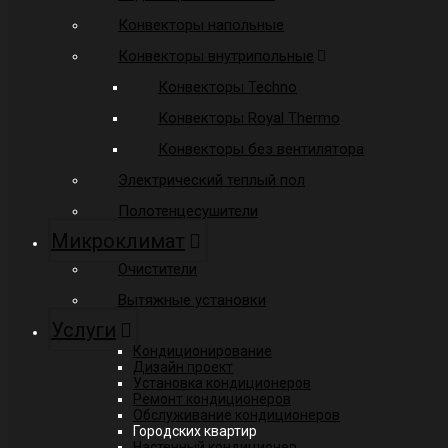
Конвекторы напольные
Конвекторы внутрипольные
Конвекторы Techno
Конвекторы Royal Thermo
Конвекторы без вентилятора
Электрический теплый пол
Полотенцесушители
Микроклимат
Очистители
Вытяжные установки
Услуги
Кондиционирование
Дизайн проект
Установка кондиционеров
Ремонт кондиционеров
Обслуживание кондиционеров
Городских квартир
Настенный кондиционер