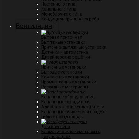
Настенного типа
Канального типа
Моноблочного типа
Кондиционеры для погреба
Вентиляция
Бытовая приточная
Вытяжные установки
Приточно-вытяжные установки
Датчики и автоматика
Дизайнерские решётки
Приточные установки
Бытовые установки
Компактные установки
Промышленные установки
Расходные материалы
Канальное оборудование
Канальные охладители
Адиабатические увлажнители
Канальные очистители воздуха
Гибкие воздуховоды
Для бассейна
Климатические комплексы с
рекуперацией