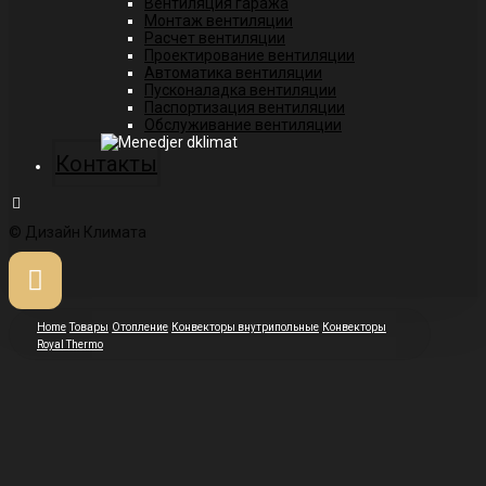
Вентиляция гаража
Монтаж вентиляции
Расчет вентиляции
Проектирование вентиляции
Автоматика вентиляции
Пусконаладка вентиляции
Паспортизация вентиляции
Обслуживание вентиляции
Контакты
© Дизайн Климата
Home
Товары
Отопление
Конвекторы внутрипольные
Конвекторы
Royal Thermo