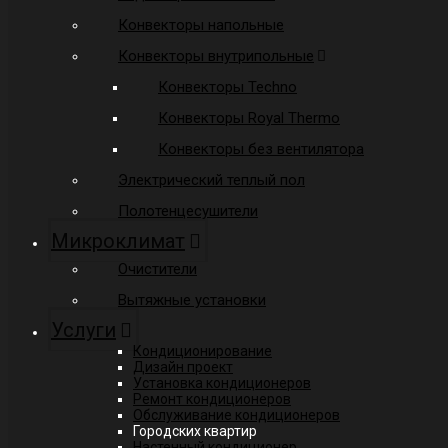
Конвекторы напольные
Конвекторы внутрипольные
Конвекторы Techno
Конвекторы Royal Thermo
Конвекторы без вентилятора
Электрический теплый пол
Полотенцесушители
Микроклимат
Очистители
Вытяжные установки
Услуги
Кондиционирование
Дизайн проект
Установка кондиционеров
Ремонт кондиционеров
Обслуживание кондиционеров
Городских квартир
Настенный кондиционер