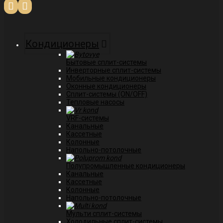
Кондиционеры
Бытовые сплит-системы
Инверторные сплит-системы
Мобильные кондиционеры
Оконные кондиционеры
Сплит-системы (ON/OFF)
Тепловые насосы
VRF-системы
Канальные
Касcетные
Колонные
Напольно-потолочные
Полупромышленные кондиционеры
Канальные
Кассетные
Колонные
Напольно-потолочные
Мульти сплит-системы
Холодильные сплит-системы