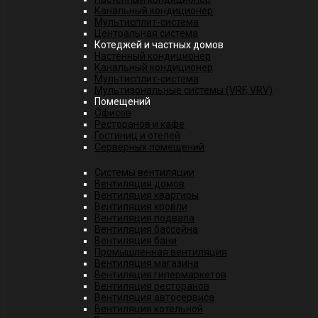
Канальный кондиционер
Мультисплит-система
Центральная система
Котеджей и частных домов
Настенный кондиционер
Канальный кондиционер
Мультисплит-система
Мультизональные системы (VRF, VRV)
Помещений
Офисов
Ресторанов и кафе
Гостиниц и отелей
Серверных помещений
Системы вентиляции
Вентиляция домов
Вентиляция квартиры
Вентиляция кровли
Вентиляция подвала
Вентиляция бассейна
Вентиляция бани
Промышленная вентиляция
Вентиляция магазина
Вентиляция гипермаркетов
Вентиляция ресторанов
Вентиляция автосервиса
Вентиляция котельной