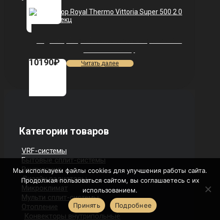
Радиатор Royal Thermo Vittoria Super 500 2.0
VDR80 — 5 секц.
10190
₽
Читать далее
Категории товаров
VRF-системы
Бытовые сплит-системы
Вентиляция
Мы используем файлы cookies для улучшения работы сайта.
Дизайн радиаторы
Продолжая пользоваться сайтом, вы соглашаетесь с их
Микроклимат
использованием.
Мульти сплит-системы
Принять
Подробнее
Отопление
Конвекторы внутрипольные