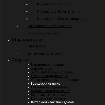
Конвекторы Techno
Конвекторы Royal Thermo
Конвекторы без вентилятора
Электрический теплый пол
Полотенцесушители
Микроклимат
Очистители
Вытяжные установки
Услуги
Кондиционирование
Дизайн проект
Установка кондиционеров
Ремонт кондиционеров
Обслуживание кондиционеров
Городских квартир
Настенный кондиционер
Канальный кондиционер
Мультисплит-система
Центральная система
Котеджей и частных домов