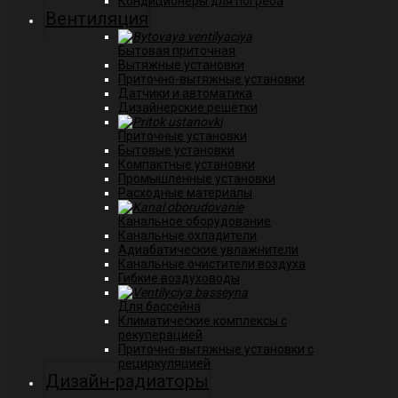
Кондиционеры для погреба
Вентиляция
Бытовая приточная
Вытяжные установки
Приточно-вытяжные установки
Датчики и автоматика
Дизайнерские решётки
Приточные установки
Бытовые установки
Компактные установки
Промышленные установки
Расходные материалы
Канальное оборудование
Канальные охладители
Адиабатические увлажнители
Канальные очистители воздуха
Гибкие воздуховоды
Для бассейна
Климатические комплексы с
рекуперацией
Приточно-вытяжные установки с
рециркуляцией
Дизайн-радиаторы