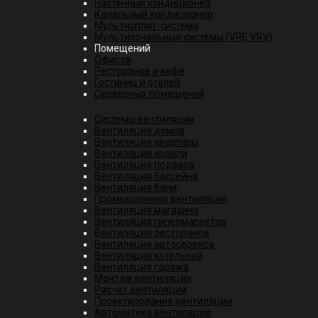
Настенный кондиционер
Канальный кондиционер
Мультисплит-система
Мультизональные системы (VRF, VRV)
Помещений
Офисов
Ресторанов и кафе
Гостиниц и отелей
Серверных помещений
Системы вентиляции
Вентиляция домов
Вентиляция квартиры
Вентиляция кровли
Вентиляция подвала
Вентиляция бассейна
Вентиляция бани
Промышленная вентиляция
Вентиляция магазина
Вентиляция гипермаркетов
Вентиляция ресторанов
Вентиляция автосервиса
Вентиляция котельной
Вентиляция гаража
Монтаж вентиляции
Расчет вентиляции
Проектирование вентиляции
Автоматика вентиляции