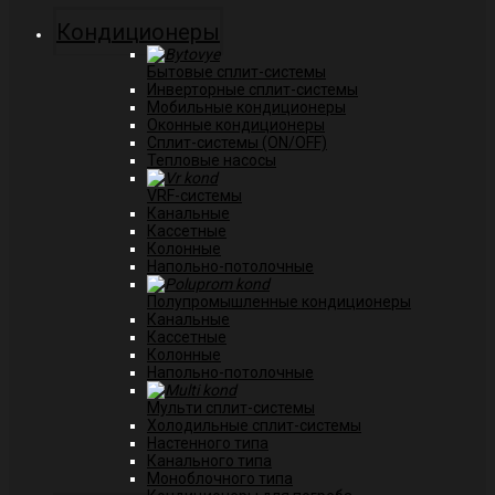
Кондиционеры
Бытовые сплит-системы
Инверторные сплит-системы
Мобильные кондиционеры
Оконные кондиционеры
Сплит-системы (ON/OFF)
Тепловые насосы
VRF-системы
Канальные
Касcетные
Колонные
Напольно-потолочные
Полупромышленные кондиционеры
Канальные
Кассетные
Колонные
Напольно-потолочные
Мульти сплит-системы
Холодильные сплит-системы
Настенного типа
Канального типа
Моноблочного типа