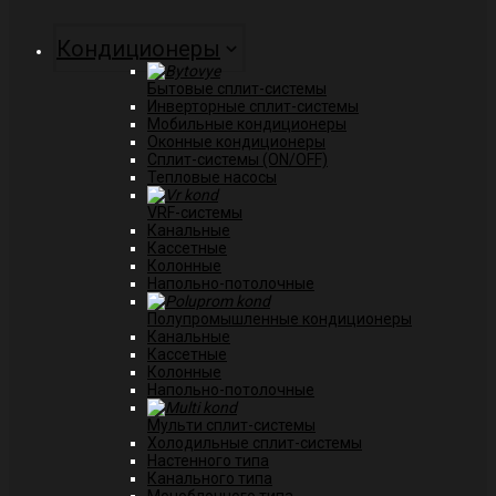
Кондиционеры
Бытовые сплит-системы
Инверторные сплит-системы
Мобильные кондиционеры
Оконные кондиционеры
Сплит-системы (ON/OFF)
Тепловые насосы
VRF-системы
Канальные
Касcетные
Колонные
Напольно-потолочные
Полупромышленные кондиционеры
Канальные
Кассетные
Колонные
Напольно-потолочные
Мульти сплит-системы
Холодильные сплит-системы
Настенного типа
Канального типа