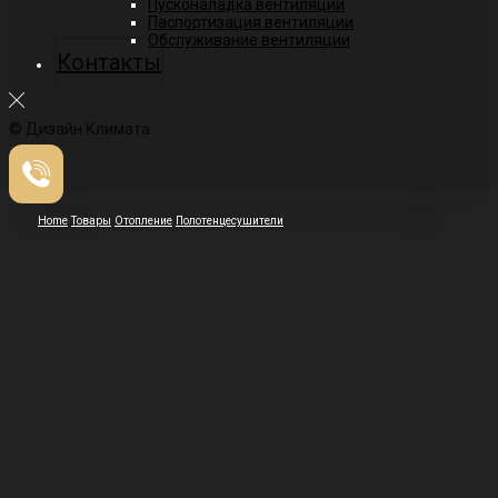
Пусконаладка вентиляции
Паспортизация вентиляции
Обслуживание вентиляции
Контакты
© Дизайн Климата
Home
Товары
Отопление
Полотенцесушители