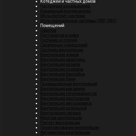
Котеджей и частных домов
Настенный кондиционер
Канальный кондиционер
Мультисплит-система
Мультизональные системы (VRF, VRV)
Помещений
Офисов
Ресторанов и кафе
Гостиниц и отелей
Серверных помещений
Системы вентиляции
Вентиляция домов
Вентиляция квартиры
Вентиляция кровли
Вентиляция подвала
Вентиляция бассейна
Вентиляция бани
Промышленная вентиляция
Вентиляция магазина
Вентиляция гипермаркетов
Вентиляция ресторанов
Вентиляция автосервиса
Вентиляция котельной
Вентиляция гаража
Монтаж вентиляции
Расчет вентиляции
Проектирование вентиляции
Автоматика вентиляции