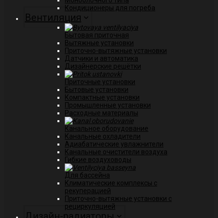
Моноблочного типа
Кондиционеры для погреба
Вентиляция
Бытовая приточная
Вытяжные установки
Приточно-вытяжные установки
Датчики и автоматика
Дизайнерские решётки
Приточные установки
Бытовые установки
Компактные установки
Промышленные установки
Расходные материалы
Канальное оборудование
Канальные охладители
Адиабатические увлажнители
Канальные очистители воздуха
Гибкие воздуховоды
Для бассейна
Климатические комплексы с
рекуперацией
Приточно-вытяжные установки с
рециркуляцией
Дизайн-радиаторы