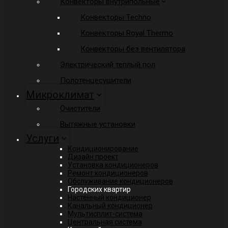
Конвекторы внутрипольные
Конвекторы Techno
Конвекторы Royal Thermo
Конвекторы без вентилятора
Электрический теплый пол
Полотенцесушители
Микроклимат
Очистители
Вытяжные установки
Услуги
Кондиционирование
Дизайн проект
Установка кондиционеров
Ремонт кондиционеров
Обслуживание кондиционеров
Городских квартир
Настенный кондиционер
Канальный кондиционер
Мультисплит-система
Центральная система