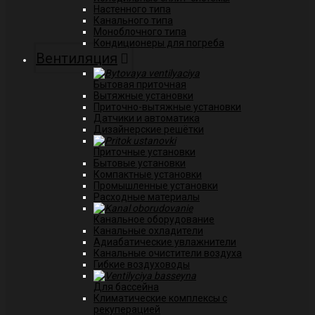
Настенного типа
Канального типа
Моноблочного типа
Кондиционеры для погреба
Вентиляция
Бытовая приточная
Вытяжные установки
Приточно-вытяжные установки
Датчики и автоматика
Дизайнерские решётки
Приточные установки
Бытовые установки
Компактные установки
Промышленные установки
Расходные материалы
Канальное оборудование
Канальные охладители
Адиабатические увлажнители
Канальные очистители воздуха
Гибкие воздуховоды
Для бассейна
Климатические комплексы с
рекуперацией