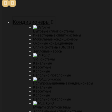
Кондиционеры
Бытовые сплит-системы
Инверторные сплит-системы
Мобильные кондиционеры
Оконные кондиционеры
Сплит-системы (ON/OFF)
Тепловые насосы
VRF-системы
Канальные
Касcетные
Колонные
Напольно-потолочные
Полупромышленные кондиционеры
Канальные
Кассетные
Колонные
Напольно-потолочные
Мульти сплит-системы
Холодильные сплит-системы