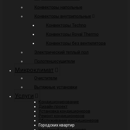
Конвекторы напольные
Конвекторы внутрипольные
Конвекторы Techno
Конвекторы Royal Thermo
Конвекторы без вентилятора
Электрический теплый пол
Полотенцесушители
Микроклимат
Очистители
Вытяжные установки
Услуги
Кондиционирование
Дизайн проект
Установка кондиционеров
Ремонт кондиционеров
Обслуживание кондиционеров
Городских квартир
Настенный кондиционер