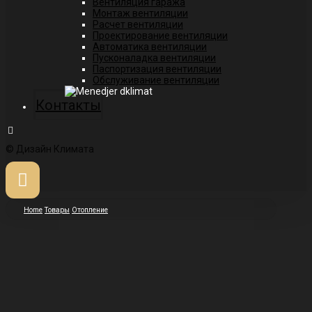
Вентиляция гаража
Монтаж вентиляции
Расчет вентиляции
Проектирование вентиляции
Автоматика вентиляции
Пусконаладка вентиляции
Паспортизация вентиляции
Обслуживание вентиляции
Контакты
© Дизайн Климата
Home
Товары
Отопление