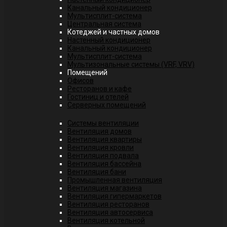
Канальный кондиционер
Мультисплит-система
Центральная система
Котеджей и частных домов
Настенный кондиционер
Канальный кондиционер
Мультисплит-система
Мультизональные системы (VRF, VRV)
Помещений
Офисов
Ресторанов и кафе
Гостиниц и отелей
Серверных помещений
Системы вентиляции
Вентиляция домов
Вентиляция квартиры
Вентиляция кровли
Вентиляция подвала
Вентиляция бассейна
Вентиляция бани
Промышленная вентиляция
Вентиляция магазина
Вентиляция гипермаркетов
Вентиляция ресторанов
Вентиляция автосервиса
Вентиляция котельной