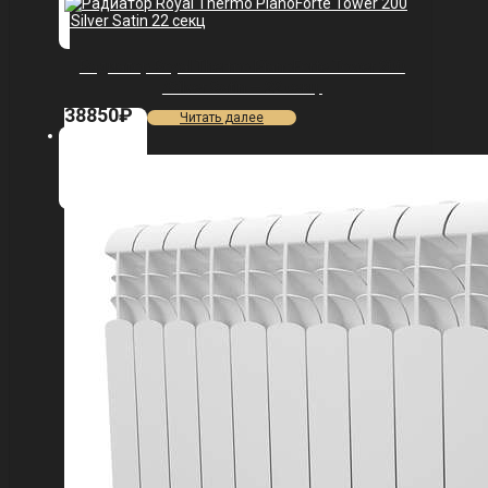
Радиатор Royal Thermo PianoForte Tower 200
/Silver Satin — 22 секц.
38850
₽
Читать далее