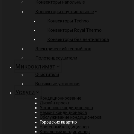
Конвекторы напольные
Конвекторы внутрипольные
Конвекторы Techno
Конвекторы Royal Thermo
Конвекторы без вентилятора
Электрический теплый пол
Полотенцесушители
Микроклимат
Очистители
Вытяжные установки
Услуги
Кондиционирование
Дизайн проект
Установка кондиционеров
Ремонт кондиционеров
Обслуживание кондиционеров
Городских квартир
Настенный кондиционер
Канальный кондиционер