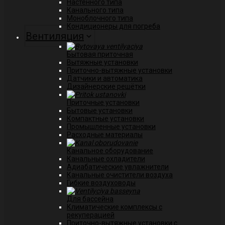
Настенного типа
Канального типа
Моноблочного типа
Кондиционеры для погреба
Вентиляция
Бытовая приточная
Вытяжные установки
Приточно-вытяжные установки
Датчики и автоматика
Дизайнерские решётки
Приточные установки
Бытовые установки
Компактные установки
Промышленные установки
Расходные материалы
Канальное оборудование
Канальные охладители
Адиабатические увлажнители
Канальные очистители воздуха
Гибкие воздуховоды
Для бассейна
Климатические комплексы с
рекуперацией
Приточно-вытяжные установки с