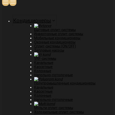
Кондиционеры
Бытовые сплит-системы
Инверторные сплит-системы
Мобильные кондиционеры
Оконные кондиционеры
Сплит-системы (ON/OFF)
Тепловые насосы
VRF-системы
Канальные
Касcетные
Колонные
Напольно-потолочные
Полупромышленные кондиционеры
Канальные
Кассетные
Колонные
Напольно-потолочные
Мульти сплит-системы
Холодильные сплит-системы