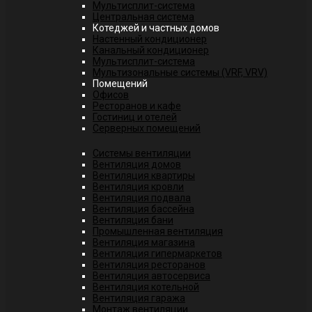
Мультисплит-система
Центральная система
Котеджей и частных домов
Настенный кондиционер
Канальный кондиционер
Мультисплит-система
Мультизональные системы (VRF, VRV)
Помещений
Офисов
Ресторанов и кафе
Гостиниц и отелей
Серверных помещений
Системы вентиляции
Вентиляция домов
Вентиляция квартиры
Вентиляция кровли
Вентиляция подвала
Вентиляция бассейна
Вентиляция бани
Промышленная вентиляция
Вентиляция магазина
Вентиляция гипермаркетов
Вентиляция ресторанов
Вентиляция автосервиса
Вентиляция котельной
Вентиляция гаража
Монтаж вентиляции