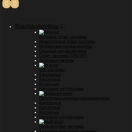
Кондиционеры
Бытовые сплит-системы
Инверторные сплит-системы
Мобильные кондиционеры
Оконные кондиционеры
Сплит-системы (ON/OFF)
Тепловые насосы
VRF-системы
Канальные
Касcетные
Колонные
Напольно-потолочные
Полупромышленные кондиционеры
Канальные
Кассетные
Колонные
Напольно-потолочные
Мульти сплит-системы
Холодильные сплит-системы