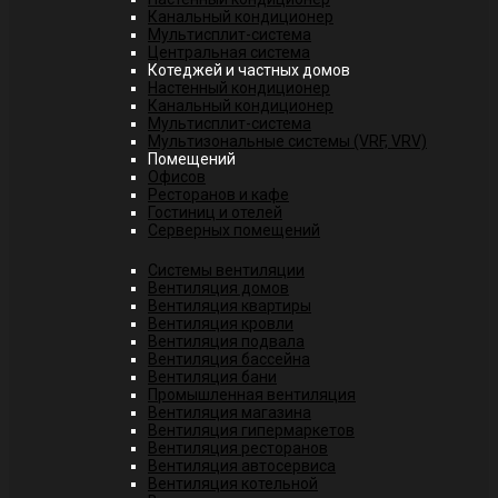
Канальный кондиционер
Мультисплит-система
Центральная система
Котеджей и частных домов
Настенный кондиционер
Канальный кондиционер
Мультисплит-система
Мультизональные системы (VRF, VRV)
Помещений
Офисов
Ресторанов и кафе
Гостиниц и отелей
Серверных помещений
Системы вентиляции
Вентиляция домов
Вентиляция квартиры
Вентиляция кровли
Вентиляция подвала
Вентиляция бассейна
Вентиляция бани
Промышленная вентиляция
Вентиляция магазина
Вентиляция гипермаркетов
Вентиляция ресторанов
Вентиляция автосервиса
Вентиляция котельной