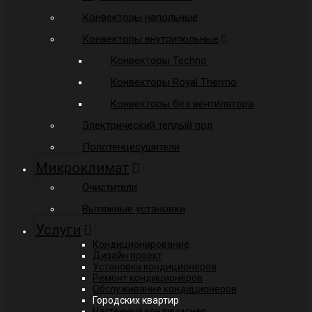
Конвекторы напольные
Конвекторы внутрипольные
Конвекторы Techno
Конвекторы Royal Thermo
Конвекторы без вентилятора
Электрический теплый пол
Полотенцесушители
Микроклимат
Очистители
Вытяжные установки
Услуги
Кондиционирование
Дизайн проект
Установка кондиционеров
Ремонт кондиционеров
Обслуживание кондиционеров
Городских квартир
Настенный кондиционер