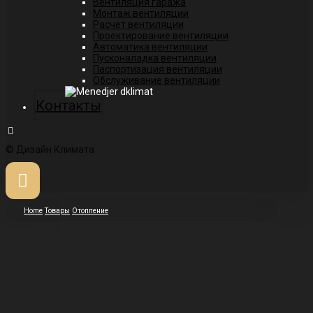
Вентиляция гаража
Монтаж вентиляции
Расчет вентиляции
Проектирование вентиляции
Автоматика вентиляции
Пусконаладка вентиляции
Паспортизация вентиляции
Обслуживание вентиляции
Контакты
© Дизайн Климата
Home
Товары
Отопление