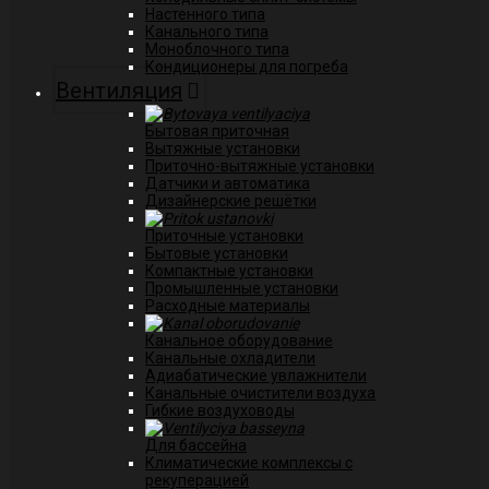
Настенного типа
Канального типа
Моноблочного типа
Кондиционеры для погреба
Вентиляция
Бытовая приточная
Вытяжные установки
Приточно-вытяжные установки
Датчики и автоматика
Дизайнерские решётки
Приточные установки
Бытовые установки
Компактные установки
Промышленные установки
Расходные материалы
Канальное оборудование
Канальные охладители
Адиабатические увлажнители
Канальные очистители воздуха
Гибкие воздуховоды
Для бассейна
Климатические комплексы с
рекуперацией