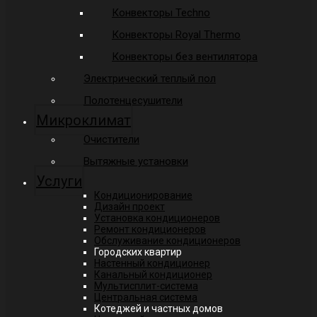
Конвекторы Techno
Конвекторы Royal Thermo
Конвекторы без вентилятора
Электрический теплый пол
Полотенцесушители
Микроклимат
Очистители
Вытяжные установки
Услуги
Кондиционирование
Дизайн проект
Установка кондиционеров
Ремонт кондиционеров
Обслуживание кондиционеров
Городских квартир
Настенный кондиционер
Канальный кондиционер
Мультисплит-система
Центральная система
Котеджей и частных домов