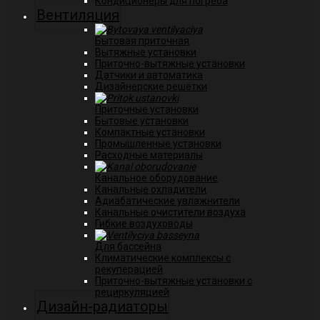
Кондиционеры для погреба
Вентиляция
Бытовая приточная
Вытяжные установки
Приточно-вытяжные установки
Датчики и автоматика
Дизайнерские решётки
Приточные установки
Бытовые установки
Компактные установки
Промышленные установки
Расходные материалы
Канальное оборудование
Канальные охладители
Адиабатические увлажнители
Канальные очистители воздуха
Гибкие воздуховоды
Для бассейна
Климатические комплексы с
рекуперацией
Приточно-вытяжные установки с
рециркуляцией
Дизайн-радиаторы