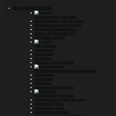
Кондиционеры
Бытовые сплит-системы
Инверторные сплит-системы
Мобильные кондиционеры
Оконные кондиционеры
Сплит-системы (ON/OFF)
Тепловые насосы
VRF-системы
Канальные
Касcетные
Колонные
Напольно-потолочные
Полупромышленные кондиционеры
Канальные
Кассетные
Колонные
Напольно-потолочные
Мульти сплит-системы
Холодильные сплит-системы
Настенного типа
Канального типа
Моноблочного типа