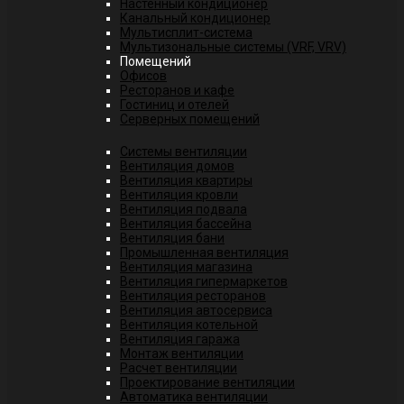
Настенный кондиционер
Канальный кондиционер
Мультисплит-система
Мультизональные системы (VRF, VRV)
Помещений
Офисов
Ресторанов и кафе
Гостиниц и отелей
Серверных помещений
Системы вентиляции
Вентиляция домов
Вентиляция квартиры
Вентиляция кровли
Вентиляция подвала
Вентиляция бассейна
Вентиляция бани
Промышленная вентиляция
Вентиляция магазина
Вентиляция гипермаркетов
Вентиляция ресторанов
Вентиляция автосервиса
Вентиляция котельной
Вентиляция гаража
Монтаж вентиляции
Расчет вентиляции
Проектирование вентиляции
Автоматика вентиляции