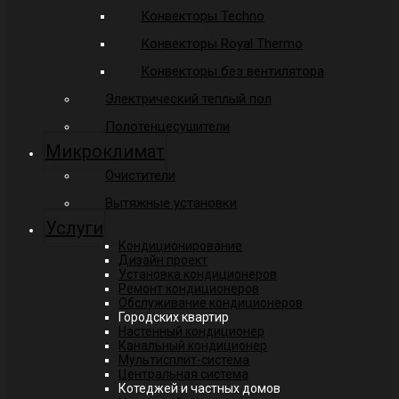
Конвекторы Techno
Конвекторы Royal Thermo
Конвекторы без вентилятора
Электрический теплый пол
Полотенцесушители
Микроклимат
Очистители
Вытяжные установки
Услуги
Кондиционирование
Дизайн проект
Установка кондиционеров
Ремонт кондиционеров
Обслуживание кондиционеров
Городских квартир
Настенный кондиционер
Канальный кондиционер
Мультисплит-система
Центральная система
Котеджей и частных домов