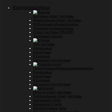
Кондиционеры
Бытовые сплит-системы
Инверторные сплит-системы
Мобильные кондиционеры
Оконные кондиционеры
Сплит-системы (ON/OFF)
Тепловые насосы
VRF-системы
Канальные
Касcетные
Колонные
Напольно-потолочные
Полупромышленные кондиционеры
Канальные
Кассетные
Колонные
Напольно-потолочные
Мульти сплит-системы
Холодильные сплит-системы
Настенного типа
Канального типа
Моноблочного типа