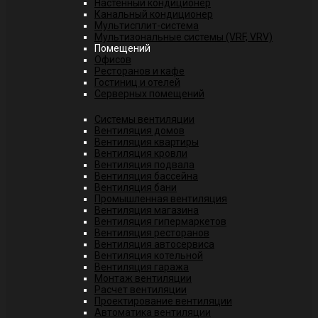
Настенный кондиционер
Канальный кондиционер
Мультисплит-система
Мультизональные системы (VRF, VRV)
Помещений
Офисов
Ресторанов и кафе
Гостиниц и отелей
Серверных помещений
Системы вентиляции
Вентиляция домов
Вентиляция квартиры
Вентиляция кровли
Вентиляция подвала
Вентиляция бассейна
Вентиляция бани
Промышленная вентиляция
Вентиляция магазина
Вентиляция гипермаркетов
Вентиляция ресторанов
Вентиляция автосервиса
Вентиляция котельной
Вентиляция гаража
Монтаж вентиляции
Расчет вентиляции
Проектирование вентиляции
Автоматика вентиляции