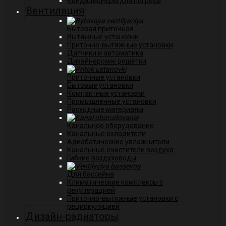
Кондиционеры для погреба
Вентиляция
Бытовая приточная
Вытяжные установки
Приточно-вытяжные установки
Датчики и автоматика
Дизайнерские решётки
Приточные установки
Бытовые установки
Компактные установки
Промышленные установки
Расходные материалы
Канальное оборудование
Канальные охладители
Адиабатические увлажнители
Канальные очистители воздуха
Гибкие воздуховоды
Для бассейна
Климатические комплексы с
рекуперацией
Приточно-вытяжные установки с
рециркуляцией
Дизайн-радиаторы