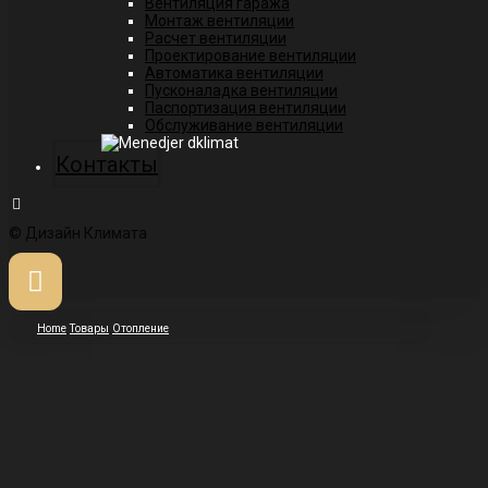
Вентиляция гаража
Монтаж вентиляции
Расчет вентиляции
Проектирование вентиляции
Автоматика вентиляции
Пусконаладка вентиляции
Паспортизация вентиляции
Обслуживание вентиляции
Контакты
© Дизайн Климата
Home
Товары
Отопление