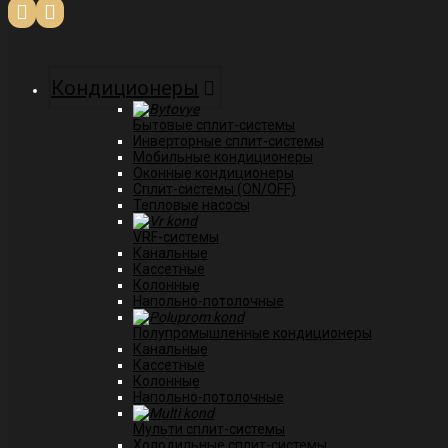
Кондиционеры
Бытовые сплит-системы
Инверторные сплит-системы
Мобильные кондиционеры
Оконные кондиционеры
Сплит-системы (ON/OFF)
Тепловые насосы
VRF-системы
Канальные
Касcетные
Колонные
Напольно-потолочные
Полупромышленные кондиционеры
Канальные
Кассетные
Колонные
Напольно-потолочные
Мульти сплит-системы
Холодильные сплит-системы