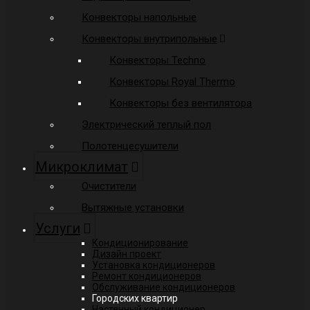
Конвекторы напольные
Конвекторы внутрипольные
Конвекторы Techno
Конвекторы Royal Thermo
Конвекторы без вентилятора
Электрический теплый пол
Полотенцесушители
Микроклимат
Очистители
Вытяжные установки
Услуги
Кондиционирование
Дизайн проект
Установка кондиционеров
Ремонт кондиционеров
Обслуживание кондиционеров
Городских квартир
Настенный кондиционер