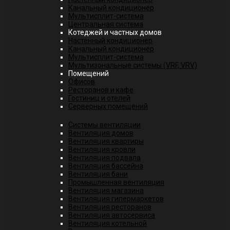
Канальный кондиционер
Мультисплит-система
Центральная система
Котеджей и частных домов
Настенный кондиционер
Канальный кондиционер
Мультисплит-система
Мультизональные системы (VRF, VRV)
Помещений
Офисов
Ресторанов и кафе
Гостиниц и отелей
Серверных помещений
Системы вентиляции
Вентиляция домов
Вентиляция квартиры
Вентиляция кровли
Вентиляция подвала
Вентиляция бассейна
Вентиляция бани
Промышленная вентиляция
Вентиляция магазина
Вентиляция гипермаркетов
Вентиляция ресторанов
Вентиляция автосервиса
Вентиляция котельной