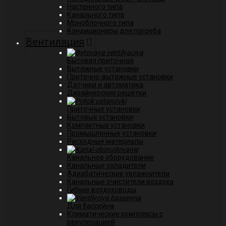
Настенного типа
Канального типа
Моноблочного типа
Кондиционеры для погреба
Вентиляция
Бытовая приточная
Вытяжные установки
Приточно-вытяжные установки
Датчики и автоматика
Дизайнерские решётки
Приточные установки
Бытовые установки
Компактные установки
Промышленные установки
Расходные материалы
Канальное оборудование
Канальные охладители
Адиабатические увлажнители
Канальные очистители воздуха
Гибкие воздуховоды
Для бассейна
Климатические комплексы с
рекуперацией