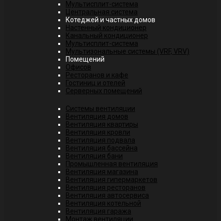
Мультисплит-система
Центральная система
Котеджей и частных домов
Настенный кондиционер
Канальный кондиционер
Мультисплит-система
Мультизональные системы (VRF, VRV)
Помещений
Офисов
Ресторанов и кафе
Гостиниц и отелей
Серверных помещений
Системы вентиляции
Вентиляция домов
Вентиляция квартиры
Вентиляция кровли
Вентиляция подвала
Вентиляция бассейна
Вентиляция бани
Промышленная вентиляция
Вентиляция магазина
Вентиляция гипермаркетов
Вентиляция ресторанов
Вентиляция автосервиса
Вентиляция котельной
Вентиляция гаража
Монтаж вентиляции