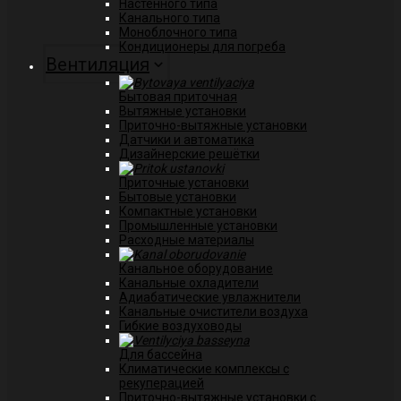
Настенного типа
Канального типа
Моноблочного типа
Кондиционеры для погреба
Вентиляция
Бытовая приточная
Вытяжные установки
Приточно-вытяжные установки
Датчики и автоматика
Дизайнерские решётки
Приточные установки
Бытовые установки
Компактные установки
Промышленные установки
Расходные материалы
Канальное оборудование
Канальные охладители
Адиабатические увлажнители
Канальные очистители воздуха
Гибкие воздуховоды
Для бассейна
Климатические комплексы с
рекуперацией
Приточно-вытяжные установки с