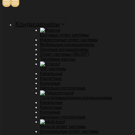
Кондиционеры
Бытовые сплит-системы
Инверторные сплит-системы
Мобильные кондиционеры
Оконные кондиционеры
Сплит-системы (ON/OFF)
Тепловые насосы
VRF-системы
Канальные
Касcетные
Колонные
Напольно-потолочные
Полупромышленные кондиционеры
Канальные
Кассетные
Колонные
Напольно-потолочные
Мульти сплит-системы
Холодильные сплит-системы