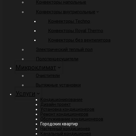
Конвекторы напольные
Конвекторы внутрипольные
Конвекторы Techno
Конвекторы Royal Thermo
Конвекторы без вентилятора
Электрический теплый пол
Полотенцесушители
Микроклимат
Очистители
Вытяжные установки
Услуги
Кондиционирование
Дизайн проект
Установка кондиционеров
Ремонт кондиционеров
Обслуживание кондиционеров
Городских квартир
Настенный кондиционер
Канальный кондиционер