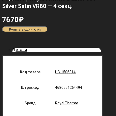
Silver Satin VR80 — 4 секц.
7670
₽
Купить в один клик
Детали
Код товара
НС-1506314
Штрихкод
4680551264494
Бренд
Royal Thermo