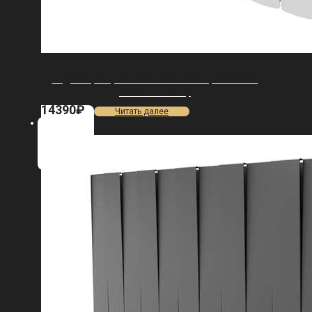
Радиатор Royal Thermo Vittoria Super 500 2.0
VDL80 — 8 секц.
14390
₽
Читать далее