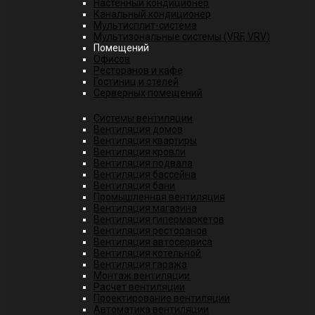
Настенный кондиционер
Канальный кондиционер
Мультисплит-система
Мультизональные системы (VRF, VRV)
Помещений
Офисов
Ресторанов и кафе
Гостиниц и отелей
Серверных помещений
Системы вентиляции
Вентиляция домов
Вентиляция квартиры
Вентиляция кровли
Вентиляция подвала
Вентиляция бассейна
Вентиляция бани
Промышленная вентиляция
Вентиляция магазина
Вентиляция гипермаркетов
Вентиляция ресторанов
Вентиляция автосервиса
Вентиляция котельной
Вентиляция гаража
Монтаж вентиляции
Расчет вентиляции
Проектирование вентиляции
Автоматика вентиляции