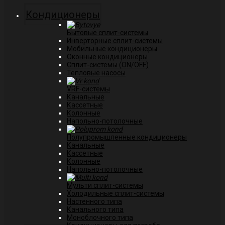
Кондиционеры
Бытовые сплит-системы
Инверторные сплит-системы
Мобильные кондиционеры
Оконные кондиционеры
Сплит-системы (ON/OFF)
Тепловые насосы
VRF-системы
Канальные
Касcетные
Колонные
Напольно-потолочные
Полупромышленные кондиционеры
Канальные
Кассетные
Колонные
Напольно-потолочные
Мульти сплит-системы
Холодильные сплит-системы
Настенного типа
Канального типа
Моноблочного типа