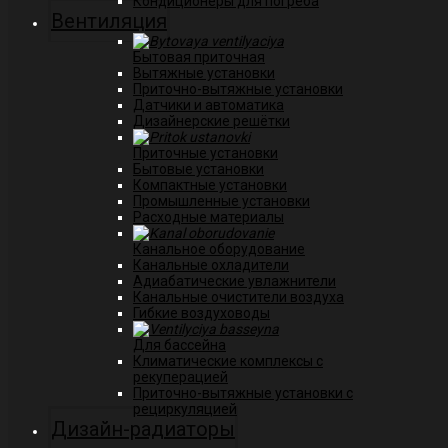
Кондиционеры для погреба
Вентиляция
Бытовая приточная
Вытяжные установки
Приточно-вытяжные установки
Датчики и автоматика
Дизайнерские решётки
Приточные установки
Бытовые установки
Компактные установки
Промышленные установки
Расходные материалы
Канальное оборудование
Канальные охладители
Адиабатические увлажнители
Канальные очистители воздуха
Гибкие воздуховоды
Для бассейна
Климатические комплексы с
рекуперацией
Приточно-вытяжные установки с
рециркуляцией
Дизайн-радиаторы