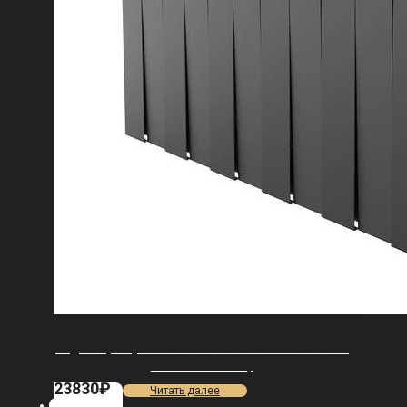
Радиатор Royal Thermo PianoForte 500 Noir Sable
VDR80 — 12 секц.
23830
₽
Читать далее