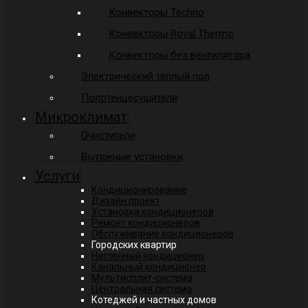
Конвекторы Techno
Конвекторы Royal Thermo
Конвекторы без вентилятора
Электрический теплый пол
Полотенцесушители
Микроклимат
Очистители
Вытяжные установки
Услуги
Кондиционирование
Дизайн проект
Установка кондиционеров
Ремонт кондиционеров
Обслуживание кондиционеров
Городских квартир
Настенный кондиционер
Канальный кондиционер
Мультисплит-система
Центральная система
Котеджей и частных домов