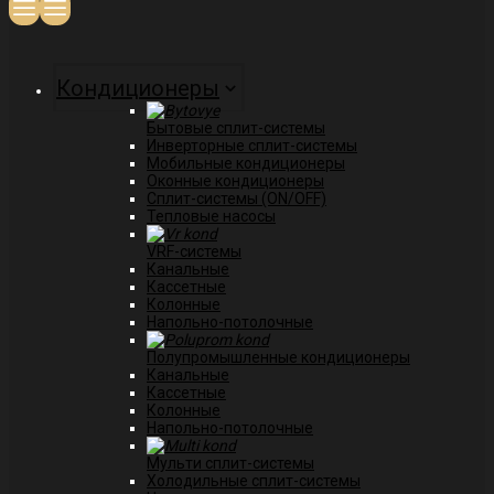
Кондиционеры
Бытовые сплит-системы
Инверторные сплит-системы
Мобильные кондиционеры
Оконные кондиционеры
Сплит-системы (ON/OFF)
Тепловые насосы
VRF-системы
Канальные
Касcетные
Колонные
Напольно-потолочные
Полупромышленные кондиционеры
Канальные
Кассетные
Колонные
Напольно-потолочные
Мульти сплит-системы
Холодильные сплит-системы