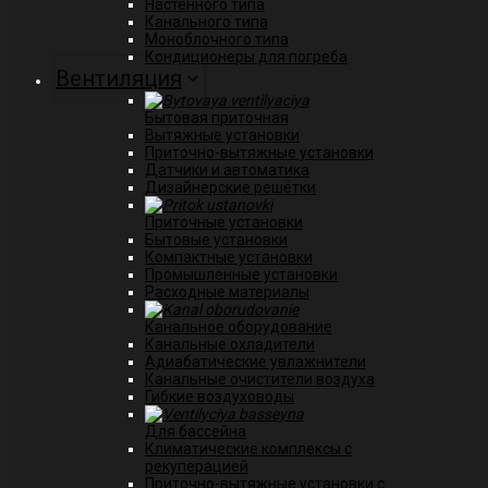
Настенного типа
Канального типа
Моноблочного типа
Кондиционеры для погреба
Вентиляция
Бытовая приточная
Вытяжные установки
Приточно-вытяжные установки
Датчики и автоматика
Дизайнерские решётки
Приточные установки
Бытовые установки
Компактные установки
Промышленные установки
Расходные материалы
Канальное оборудование
Канальные охладители
Адиабатические увлажнители
Канальные очистители воздуха
Гибкие воздуховоды
Для бассейна
Климатические комплексы с
рекуперацией
Приточно-вытяжные установки с