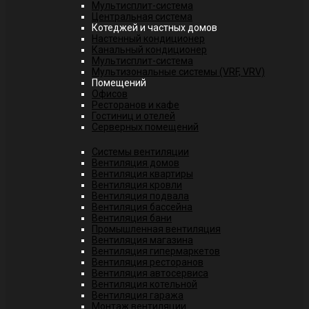
Мультисплит-система
Центральная система
Котеджей и частных домов
Настенный кондиционер
Канальный кондиционер
Мультисплит-система
Мультизональные системы (VRF, VRV)
Помещений
Офисов
Ресторанов и кафе
Гостиниц и отелей
Серверных помещений
Системы вентиляции
Вентиляция домов
Вентиляция квартиры
Вентиляция кровли
Вентиляция подвала
Вентиляция бассейна
Вентиляция бани
Промышленная вентиляция
Вентиляция магазина
Вентиляция гипермаркетов
Вентиляция ресторанов
Вентиляция автосервиса
Вентиляция котельной
Вентиляция гаража
Монтаж вентиляции