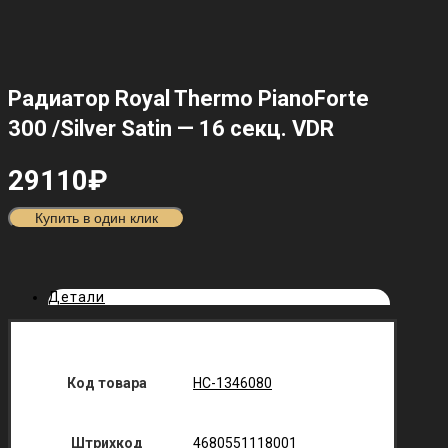
Радиатор Royal Thermo PianoForte
300 /Silver Satin — 16 секц. VDR
29110
₽
Купить в один клик
Детали
Код товара
НС-1346080
Штрихкод
4680551118001