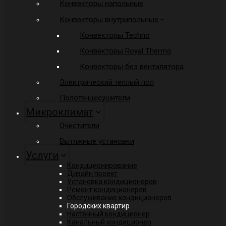
Конвекторы напольные
Конвекторы внутрипольные
Конвекторы Techno
Конвекторы Royal Thermo
Конвекторы без вентилятора
Электрический теплый пол
Полотенцесушители
Микроклимат
Очистители
Вытяжные установки
Услуги
Кондиционирование
Дизайн проект
Установка кондиционеров
Ремонт кондиционеров
Обслуживание кондиционеров
Городских квартир
Настенный кондиционер
Канальный кондиционер