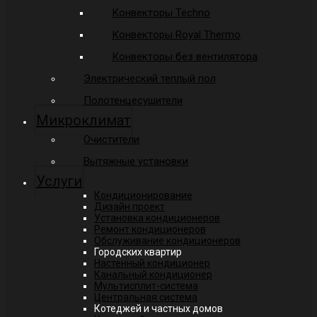
Конвекторы Techno
Конвекторы Royal Thermo
Конвекторы без вентилятора
Электрический теплый пол
Полотенцесушители
Микроклимат
Очистители
Вытяжные установки
Услуги
Кондиционирование
Дизайн проект
Установка кондиционеров
Ремонт кондиционеров
Обслуживание кондиционеров
Городских квартир
Настенный кондиционер
Канальный кондиционер
Мультисплит-система
Центральная система
Котеджей и частных домов