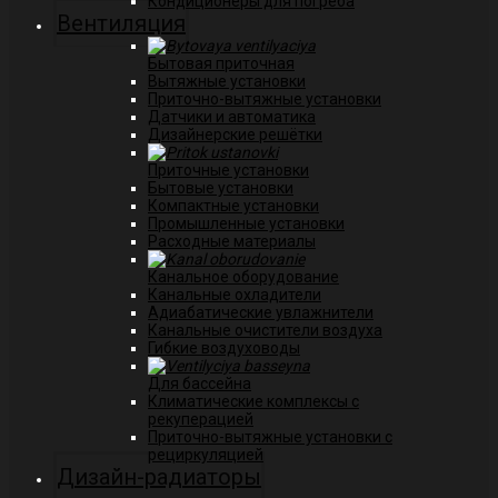
Кондиционеры для погреба
Вентиляция
Бытовая приточная
Вытяжные установки
Приточно-вытяжные установки
Датчики и автоматика
Дизайнерские решётки
Приточные установки
Бытовые установки
Компактные установки
Промышленные установки
Расходные материалы
Канальное оборудование
Канальные охладители
Адиабатические увлажнители
Канальные очистители воздуха
Гибкие воздуховоды
Для бассейна
Климатические комплексы с
рекуперацией
Приточно-вытяжные установки с
рециркуляцией
Дизайн-радиаторы