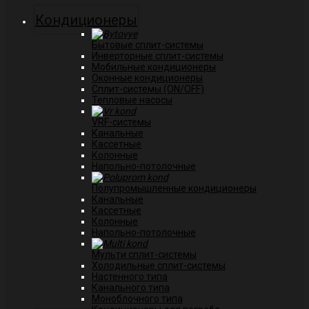
Кондиционеры
Бытовые сплит-системы
Инверторные сплит-системы
Мобильные кондиционеры
Оконные кондиционеры
Сплит-системы (ON/OFF)
Тепловые насосы
VRF-системы
Канальные
Касcетные
Колонные
Напольно-потолочные
Полупромышленные кондиционеры
Канальные
Кассетные
Колонные
Напольно-потолочные
Мульти сплит-системы
Холодильные сплит-системы
Настенного типа
Канального типа
Моноблочного типа