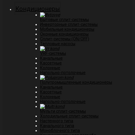
Кондиционеры
Бытовые сплит-системы
Инверторные сплит-системы
Мобильные кондиционеры
Оконные кондиционеры
Сплит-системы (ON/OFF)
Тепловые насосы
VRF-системы
Канальные
Касcетные
Колонные
Напольно-потолочные
Полупромышленные кондиционеры
Канальные
Кассетные
Колонные
Напольно-потолочные
Мульти сплит-системы
Холодильные сплит-системы
Настенного типа
Канального типа
Моноблочного типа