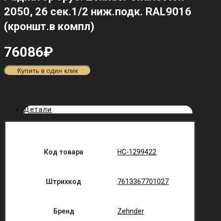
2050, 26 сек.1/2 ниж.подк. RAL9016
(кроншт.в компл)
76086
₽
Купить в один клик
Детали
Код товара
НС-1299422
Штрихкод
7613367701027
Бренд
Zehnder