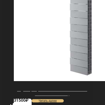
Радиатор Royal Thermo PianoForte Tower 200
/Silver Satin — 18 секц.
31500
₽
Читать далее