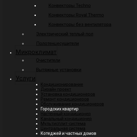
Конвекторы Techno
Конвекторы Royal Thermo
Конвекторы без вентилятора
Электрический теплый пол
Полотенцесушители
Микроклимат
Очистители
Вытяжные установки
Услуги
Кондиционирование
Дизайн проект
Установка кондиционеров
Ремонт кондиционеров
Обслуживание кондиционеров
Городских квартир
Настенный кондиционер
Канальный кондиционер
Мультисплит-система
Центральная система
Котеджей и частных домов