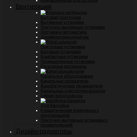
Кондиционеры для погреба
Вентиляция
Бытовая приточная
Вытяжные установки
Приточно-вытяжные установки
Датчики и автоматика
Дизайнерские решётки
Приточные установки
Бытовые установки
Компактные установки
Промышленные установки
Расходные материалы
Канальное оборудование
Канальные охладители
Адиабатические увлажнители
Канальные очистители воздуха
Гибкие воздуховоды
Для бассейна
Климатические комплексы с
рекуперацией
Приточно-вытяжные установки с
рециркуляцией
Дизайн-радиаторы