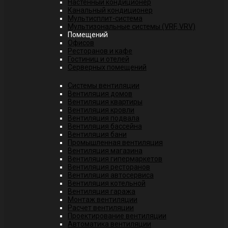
Настенный кондиционер
Канальный кондиционер
Мультисплит-система
Мультизональные системы (VRF, VRV)
Помещений
Офисов
Ресторанов и кафе
Гостиниц и отелей
Серверных помещений
Системы вентиляции
Вентиляция домов
Вентиляция квартиры
Вентиляция кровли
Вентиляция подвала
Вентиляция бассейна
Вентиляция бани
Промышленная вентиляция
Вентиляция магазина
Вентиляция гипермаркетов
Вентиляция ресторанов
Вентиляция автосервиса
Вентиляция котельной
Вентиляция гаража
Монтаж вентиляции
Расчет вентиляции
Проектирование вентиляции
Автоматика вентиляции