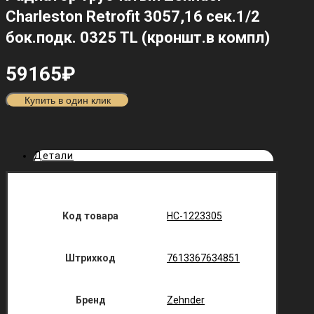
Charleston Retrofit 3057,16 сек.1/2
бок.подк. 0325 TL (кроншт.в компл)
59165
₽
Купить в один клик
Детали
Код товара
НС-1223305
Штрихкод
7613367634851
Бренд
Zehnder