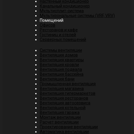
Настенный кондиционер
Канальный кондиционер
Мультисплит-система
Мультизональные системы (VRF, VRV)
Помещений
Офисов
Ресторанов и кафе
Гостиниц и отелей
Серверных помещений
Системы вентиляции
Вентиляция домов
Вентиляция квартиры
Вентиляция кровли
Вентиляция подвала
Вентиляция бассейна
Вентиляция бани
Промышленная вентиляция
Вентиляция магазина
Вентиляция гипермаркетов
Вентиляция ресторанов
Вентиляция автосервиса
Вентиляция котельной
Вентиляция гаража
Монтаж вентиляции
Расчет вентиляции
Проектирование вентиляции
Автоматика вентиляции