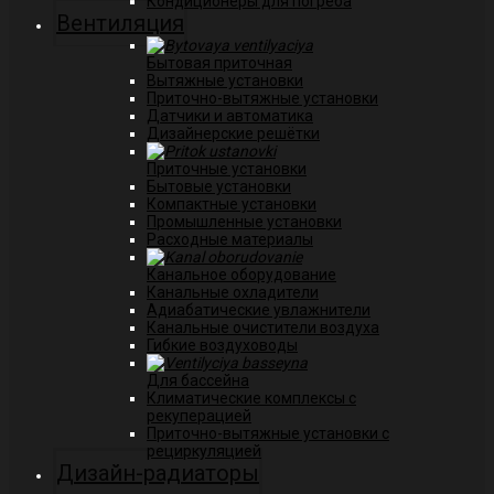
Кондиционеры для погреба
Вентиляция
Бытовая приточная
Вытяжные установки
Приточно-вытяжные установки
Датчики и автоматика
Дизайнерские решётки
Приточные установки
Бытовые установки
Компактные установки
Промышленные установки
Расходные материалы
Канальное оборудование
Канальные охладители
Адиабатические увлажнители
Канальные очистители воздуха
Гибкие воздуховоды
Для бассейна
Климатические комплексы с
рекуперацией
Приточно-вытяжные установки с
рециркуляцией
Дизайн-радиаторы