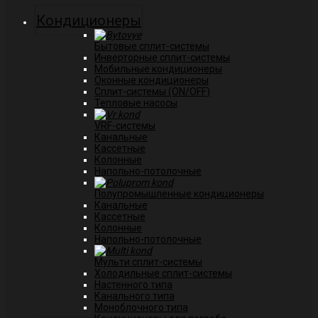
Кондиционеры
Бытовые сплит-системы
Инверторные сплит-системы
Мобильные кондиционеры
Оконные кондиционеры
Сплит-системы (ON/OFF)
Тепловые насосы
VRF-системы
Канальные
Касcетные
Колонные
Напольно-потолочные
Полупромышленные кондиционеры
Канальные
Кассетные
Колонные
Напольно-потолочные
Мульти сплит-системы
Холодильные сплит-системы
Настенного типа
Канального типа
Моноблочного типа