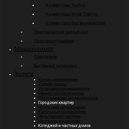
Конвекторы Techno
Конвекторы Royal Thermo
Конвекторы без вентилятора
Электрический теплый пол
Полотенцесушители
Микроклимат
Очистители
Вытяжные установки
Услуги
Кондиционирование
Дизайн проект
Установка кондиционеров
Ремонт кондиционеров
Обслуживание кондиционеров
Городских квартир
Настенный кондиционер
Канальный кондиционер
Мультисплит-система
Центральная система
Котеджей и частных домов