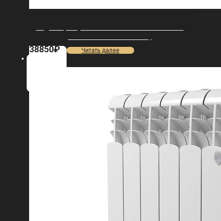
Радиатор Royal Thermo PianoForte Tower 200
/Bianco Traffico — 22 секц.
38850
₽
Читать далее