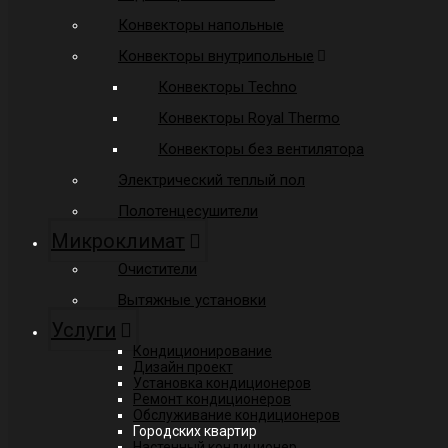
Конвекторы напольные
Конвекторы внутрипольные
Конвекторы Techno
Конвекторы Royal Thermo
Конвекторы без вентилятора
Электрический теплый пол
Полотенцесушители
Микроклимат
Очистители
Вытяжные установки
Услуги
Кондиционирование
Дизайн проект
Установка кондиционеров
Ремонт кондиционеров
Обслуживание кондиционеров
Городских квартир
Настенный кондиционер