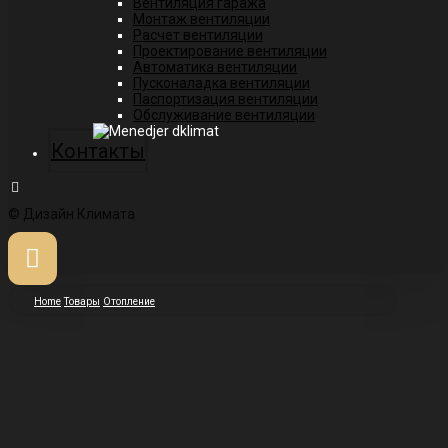
Вентиляция гаража
Монтаж вентиляции
Расчет вентиляции
Проектирование вентиляции
Автоматика вентиляции
Пусконаладка вентиляции
Паспортизация вентиляции
Обслуживание вентиляции
Контакты
© Дизайн Климата
Home
Товары
Отопление