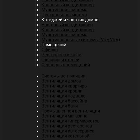
Канальный кондиционер
Мультисплит-система
Центральная система
Котеджей и частных домов
Настенный кондиционер
Канальный кондиционер
Мультисплит-система
Мультизональные системы (VRF, VRV)
Помещений
Офисов
Ресторанов и кафе
Гостиниц и отелей
Серверных помещений
Системы вентиляции
Вентиляция домов
Вентиляция квартиры
Вентиляция кровли
Вентиляция подвала
Вентиляция бассейна
Вентиляция бани
Промышленная вентиляция
Вентиляция магазина
Вентиляция гипермаркетов
Вентиляция ресторанов
Вентиляция автосервиса
Вентиляция котельной