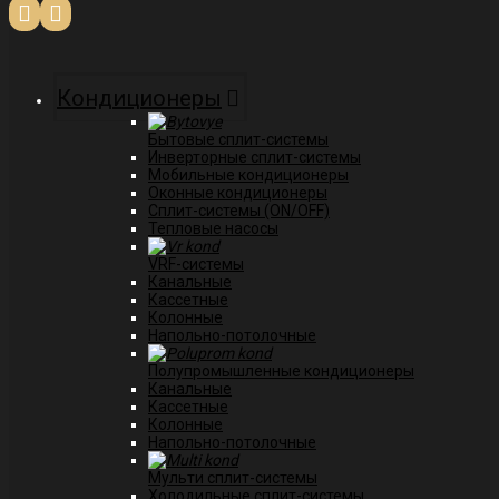
Кондиционеры
Бытовые сплит-системы
Инверторные сплит-системы
Мобильные кондиционеры
Оконные кондиционеры
Сплит-системы (ON/OFF)
Тепловые насосы
VRF-системы
Канальные
Касcетные
Колонные
Напольно-потолочные
Полупромышленные кондиционеры
Канальные
Кассетные
Колонные
Напольно-потолочные
Мульти сплит-системы
Холодильные сплит-системы