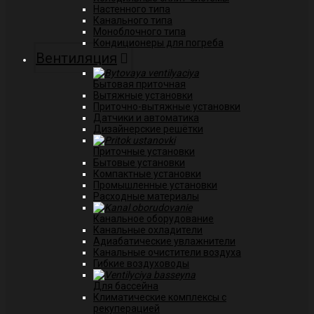
Настенного типа
Канального типа
Моноблочного типа
Кондиционеры для погреба
Вентиляция
Бытовая приточная
Вытяжные установки
Приточно-вытяжные установки
Датчики и автоматика
Дизайнерские решётки
Приточные установки
Бытовые установки
Компактные установки
Промышленные установки
Расходные материалы
Канальное оборудование
Канальные охладители
Адиабатические увлажнители
Канальные очистители воздуха
Гибкие воздуховоды
Для бассейна
Климатические комплексы с
рекуперацией