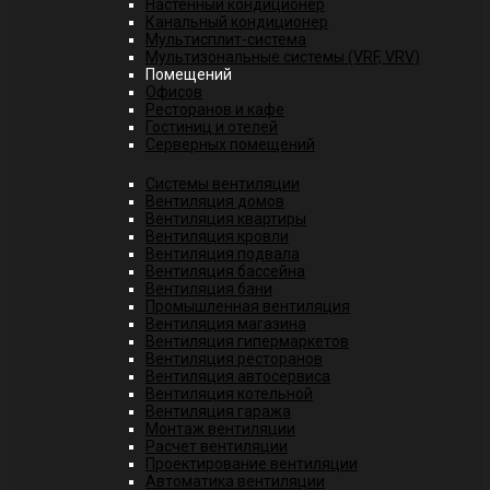
Настенный кондиционер
Канальный кондиционер
Мультисплит-система
Мультизональные системы (VRF, VRV)
Помещений
Офисов
Ресторанов и кафе
Гостиниц и отелей
Серверных помещений
Системы вентиляции
Вентиляция домов
Вентиляция квартиры
Вентиляция кровли
Вентиляция подвала
Вентиляция бассейна
Вентиляция бани
Промышленная вентиляция
Вентиляция магазина
Вентиляция гипермаркетов
Вентиляция ресторанов
Вентиляция автосервиса
Вентиляция котельной
Вентиляция гаража
Монтаж вентиляции
Расчет вентиляции
Проектирование вентиляции
Автоматика вентиляции