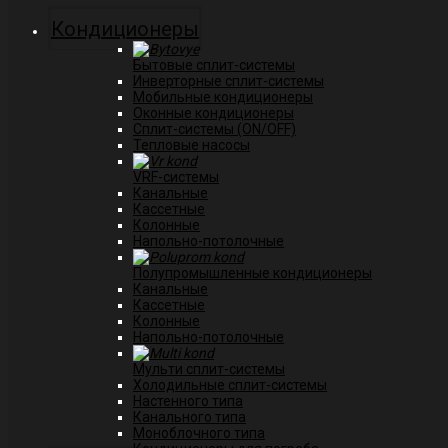
Кондиционеры
Бытовые сплит-системы
Инверторные сплит-системы
Мобильные кондиционеры
Оконные кондиционеры
Сплит-системы (ON/OFF)
Тепловые насосы
VRF-системы
Канальные
Касcетные
Колонные
Напольно-потолочные
Полупромышленные кондиционеры
Канальные
Кассетные
Колонные
Напольно-потолочные
Мульти сплит-системы
Холодильные сплит-системы
Настенного типа
Канального типа
Моноблочного типа