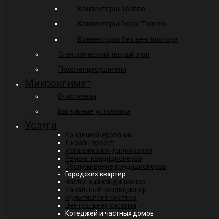
Конвекторы Techno
Конвекторы Royal Thermo
Конвекторы без вентилятора
Электрический теплый пол
Полотенцесушители
Микроклимат
Очистители
Вытяжные установки
Услуги
Кондиционирование
Дизайн проект
Установка кондиционеров
Ремонт кондиционеров
Обслуживание кондиционеров
Городских квартир
Настенный кондиционер
Канальный кондиционер
Мультисплит-система
Центральная система
Котеджей и частных домов