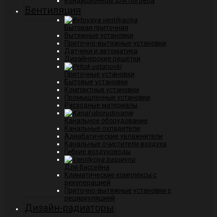
Кондиционеры для погреба
Вентиляция
Бытовая приточная
Вытяжные установки
Приточно-вытяжные установки
Датчики и автоматика
Дизайнерские решётки
Приточные установки
Бытовые установки
Компактные установки
Промышленные установки
Расходные материалы
Канальное оборудование
Канальные охладители
Адиабатические увлажнители
Канальные очистители воздуха
Гибкие воздуховоды
Для бассейна
Климатические комплексы с
рекуперацией
Приточно-вытяжные установки с
рециркуляцией
Дизайн-радиаторы