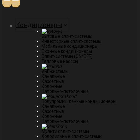
Кондиционеры
Бытовые сплит-системы
Инверторные сплит-системы
Мобильные кондиционеры
Оконные кондиционеры
Сплит-системы (ON/OFF)
Тепловые насосы
VRF-системы
Канальные
Касcетные
Колонные
Напольно-потолочные
Полупромышленные кондиционеры
Канальные
Кассетные
Колонные
Напольно-потолочные
Мульти сплит-системы
Холодильные сплит-системы