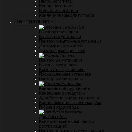
Настенного типа
Канального типа
Моноблочного типа
Кондиционеры для погреба
Вентиляция
Бытовая приточная
Вытяжные установки
Приточно-вытяжные установки
Датчики и автоматика
Дизайнерские решётки
Приточные установки
Бытовые установки
Компактные установки
Промышленные установки
Расходные материалы
Канальное оборудование
Канальные охладители
Адиабатические увлажнители
Канальные очистители воздуха
Гибкие воздуховоды
Для бассейна
Климатические комплексы с
рекуперацией
Приточно-вытяжные установки с