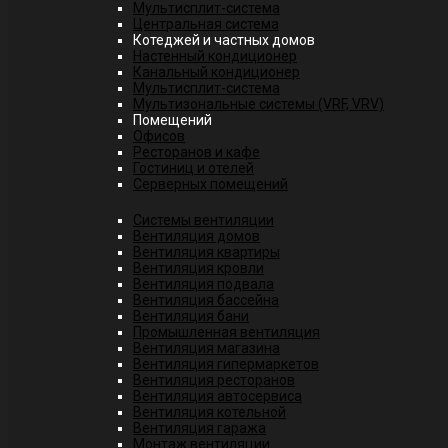
Мультисплит-система
Центральная система
Котеджей и частных домов
Настенный кондиционер
Канальный кондиционер
Мультисплит-система
Мультизональные системы (VRF, VRV)
Помещений
Офисов
Ресторанов и кафе
Гостиниц и отелей
Серверных помещений
Системы вентиляции
Вентиляция домов
Вентиляция квартиры
Вентиляция кровли
Вентиляция подвала
Вентиляция бассейна
Вентиляция бани
Промышленная вентиляция
Вентиляция магазина
Вентиляция гипермаркетов
Вентиляция ресторанов
Вентиляция автосервиса
Вентиляция котельной
Вентиляция гаража
Монтаж вентиляции