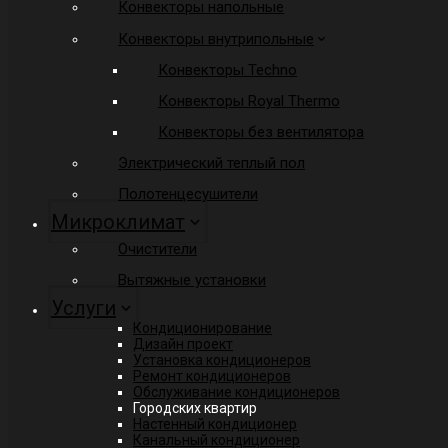
Конвекторы напольные
Конвекторы внутрипольные
Конвекторы Techno
Конвекторы Royal Thermo
Конвекторы без вентилятора
Электрический теплый пол
Полотенцесушители
Микроклимат
Очистители
Вытяжные установки
Услуги
Кондиционирование
Дизайн проект
Установка кондиционеров
Ремонт кондиционеров
Обслуживание кондиционеров
Городских квартир
Настенный кондиционер
Канальный кондиционер