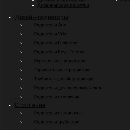
Дизайнерские решётки
Дизайн-радиаторы
Радиаторы Arte
Радиаторы Velar
Радиаторы Fusionline
Радиаторы Royal Thermo
Вертикальные радиаторы
Горизонтальные радиаторы
Трубчатые дизайн-радиаторы
Радиаторы для панорамных окон
Радиаторы отопления
Отопление
Радиаторы секционные
Радиаторы трубчатые