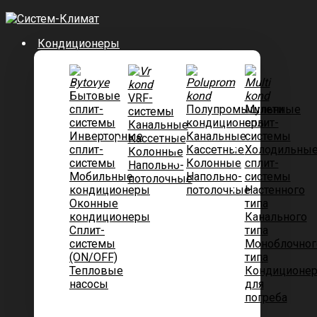
Кондиционеры
Бытовые
VRF-
сплит-
Полупромышленные
Мульти
системы
системы
кондиционеры
сплит-
Канальные
Инверторные
Канальные
системы
Касcетные
сплит-
Кассетные
Холодильны
Колонные
системы
Колонные
сплит-
Напольно-
Мобильные
Напольно-
системы
потолочные
кондиционеры
потолочные
Настенного
Оконные
типа
кондиционеры
Канального
Сплит-
типа
системы
Моноблочног
(ON/OFF)
типа
Тепловые
Кондиционе
насосы
для
погреба