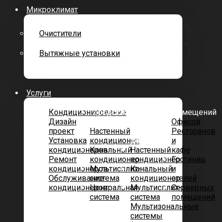
Микроклимат
Очистители
Вытяжные установки
Услуги
Кондиционирование
Городских
Котеджей
Помещений
Дизайн
квартир
и
Офисов
проект
Настенный
частных
Ресторанов
Установка
кондиционер
домов
и
кондиционеров
Канальный
Настенный
кафе
Ремонт
кондиционер
кондиционер
Гостиниц
кондиционеров
Мультисплит-
Канальный
и
Обслуживание
система
кондиционер
отелей
кондиционеров
Центральная
Мультисплит-
Серверных
система
система
помещений
Мультизональные
системы