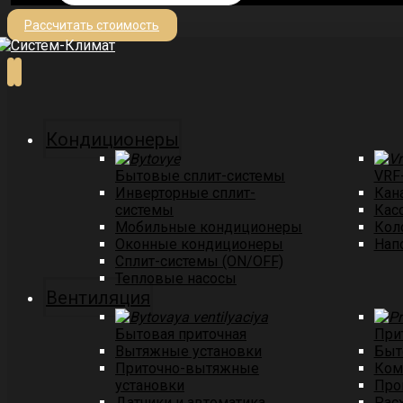
Рассчитать стоимость
Кондиционеры
Бытовые сплит-системы
VRF
Инверторные сплит-
Кан
системы
Кас
Мобильные кондиционеры
Кол
Оконные кондиционеры
Нап
Сплит-системы (ON/OFF)
Тепловые насосы
Вентиляция
Бытовая приточная
При
Вытяжные установки
Быт
Приточно-вытяжные
Ком
установки
Про
Датчики и автоматика
Рас