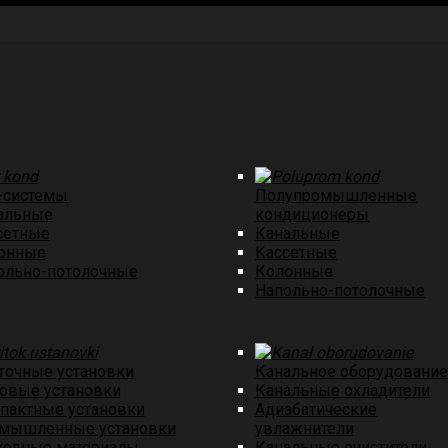
-системы
Полупромышленные
альные
кондиционеры
cетные
Канальные
онные
Кассетные
ольно-потолочные
Колонные
Напольно-потолочные
точные установки
Канальное оборудовани
овые установки
Канальные охладители
пактные установки
Адиабатические
мышленные установки
увлажнители
ходные материалы
Канальные очистители