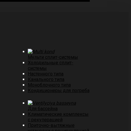
Мульти сплит-системы
Холодильные сплит-
системы
Настенного типа
Канального типа
Моноблочного типа
Кондиционеры для погреба
е
Для бассейна
Климатические комплексы
с рекуперацией
Приточно-вытяжные
установки с рециркуляцией