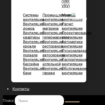
(VRF,
VRV)
Системы
Промышленная
Монтаж
вентиляции
вентиляция
вентиляции
Вентиляция
Вентиляция
Расчет
домов
магазина
вентиляции
Вентиляция
Вентиляция
Проектирование
квартиры
гипермаркетов
вентиляции
Вентиляция
Вентиляция
Автоматика
кровли
ресторанов
вентиляции
Вентиляция
Вентиляция
Пусконаладка
подвала
автосервиса
вентиляции
Вентиляция
Вентиляция
Паспортизация
бассейна
котельной
вентиляции
Вентиляция
Вентиляция
Обслуживание
бани
гаража
вентиляции
Контакты
Поиск