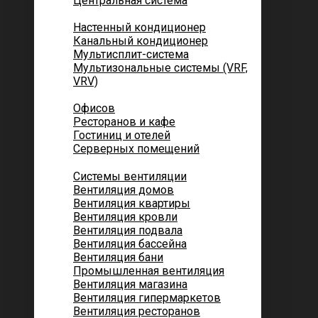
Центральная система
Котеджей и частных домов
Настенный кондиционер
Канальный кондиционер
Мультисплит-система
Мультизональные системы (VRF,
VRV)
Помещений
Офисов
Ресторанов и кафе
Гостиниц и отелей
Серверных помещений
Системы вентиляции
Вентиляция домов
Вентиляция квартиры
Вентиляция кровли
Вентиляция подвала
Вентиляция бассейна
Вентиляция бани
Промышленная вентиляция
Вентиляция магазина
Вентиляция гипермаркетов
Вентиляция ресторанов