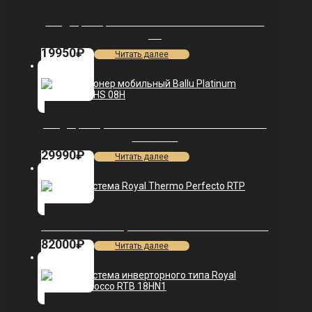
Кондиционер оконный Ballu WIND COOL BWC-05
AC
19950
₽
Читать далее
Кондиционер мобильный Ballu Platinum Comfort
BPHS-08H
29990
₽
Читать далее
Сплит-система Royal Thermo Perfecto RTP-24HN1
82000
₽
Читать далее