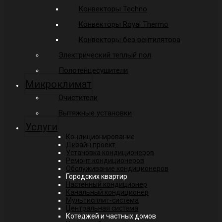
Конвекторы Techno
Конвекторы Royal Thermo
Конвекторы без вентилятора
Электрический теплый пол
Полотенцесушители
Микроклимат
Очистители
Вытяжные установки
Услуги
Кондиционирование
Дизайн проект
Установка кондиционеров
Ремонт кондиционеров
Обслуживание кондиционеров
Городских квартир
Настенный кондиционер
Канальный кондиционер
Мультисплит-система
Центральная система
Котеджей и частных домов