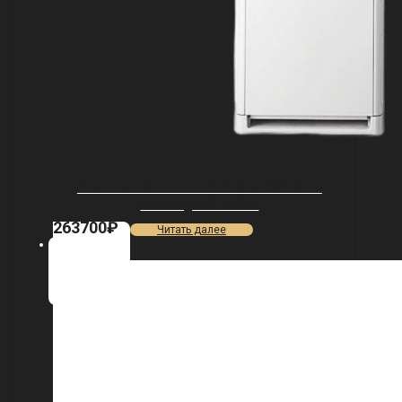
Сплит-система колонного типа Ballu Floor
Standing BFS-60HN1
263700
₽
Читать далее