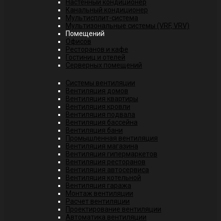
Настенный кондиционер
Канальный кондиционер
Мультисплит-система
Мультизональные системы (VRF, VRV)
Помещений
Офисов
Ресторанов и кафе
Гостиниц и отелей
Серверных помещений
Системы вентиляции
Вентиляция домов
Вентиляция квартиры
Вентиляция кровли
Вентиляция подвала
Вентиляция бассейна
Вентиляция бани
Промышленная вентиляция
Вентиляция магазина
Вентиляция гипермаркетов
Вентиляция ресторанов
Вентиляция автосервиса
Вентиляция котельной
Вентиляция гаража
Монтаж вентиляции
Расчет вентиляции
Проектирование вентиляции
Автоматика вентиляции