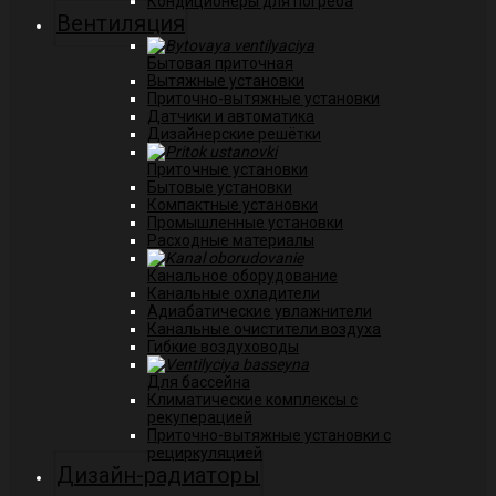
Кондиционеры для погреба
Вентиляция
Бытовая приточная
Вытяжные установки
Приточно-вытяжные установки
Датчики и автоматика
Дизайнерские решётки
Приточные установки
Бытовые установки
Компактные установки
Промышленные установки
Расходные материалы
Канальное оборудование
Канальные охладители
Адиабатические увлажнители
Канальные очистители воздуха
Гибкие воздуховоды
Для бассейна
Климатические комплексы с
рекуперацией
Приточно-вытяжные установки с
рециркуляцией
Дизайн-радиаторы