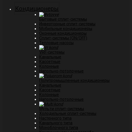
Кондиционеры
Бытовые сплит-системы
Инверторные сплит-системы
Мобильные кондиционеры
Оконные кондиционеры
Сплит-системы (ON/OFF)
Тепловые насосы
VRF-системы
Канальные
Касcетные
Колонные
Напольно-потолочные
Полупромышленные кондиционеры
Канальные
Кассетные
Колонные
Напольно-потолочные
Мульти сплит-системы
Холодильные сплит-системы
Настенного типа
Канального типа
Моноблочного типа