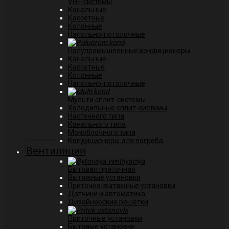
VRF-системы
Канальные
Касcетные
Колонные
Напольно-потолочные
Полупромышленные кондиционеры
Канальные
Кассетные
Колонные
Напольно-потолочные
Мульти сплит-системы
Холодильные сплит-системы
Настенного типа
Канального типа
Моноблочного типа
Кондиционеры для погреба
Вентиляция
Бытовая приточная
Вытяжные установки
Приточно-вытяжные установки
Датчики и автоматика
Дизайнерские решётки
Приточные установки
Бытовые установки