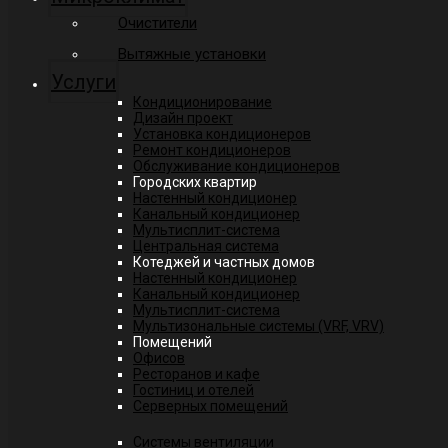
Очистители
Вытяжные установки
Услуги
Кондиционирование
Дизайн проект
Установка кондиционеров
Ремонт кондиционеров
Обслуживание кондиционеров
Городских квартир
Настенный кондиционер
Канальный кондиционер
Мультисплит-система
Центральная система
Котеджей и частных домов
Настенный кондиционер
Канальный кондиционер
Мультисплит-система
Мультизональные системы (VRF, VRV)
Помещений
Офисов
Ресторанов и кафе
Гостиниц и отелей
Серверных помещений
Системы вентиляции