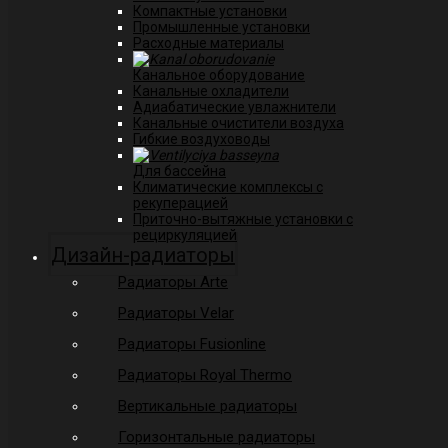
Компактные установки
Промышленные установки
Расходные материалы
Канальное оборудование
Канальные охладители
Адиабатические увлажнители
Канальные очистители воздуха
Гибкие воздуховоды
Для бассейна
Климатические комплексы с
рекуперацией
Приточно-вытяжные установки с
рециркуляцией
Дизайн-радиаторы
Радиаторы Arte
Радиаторы Velar
Радиаторы Fusionline
Радиаторы Royal Thermo
Вертикальные радиаторы
Горизонтальные радиаторы