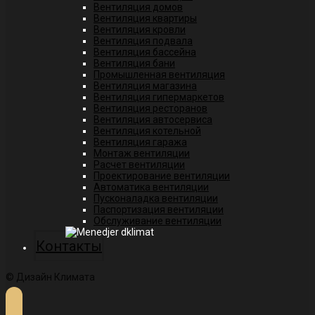
Вентиляция домов
Вентиляция квартиры
Вентиляция кровли
Вентиляция подвала
Вентиляция бассейна
Вентиляция бани
Промышленная вентиляция
Вентиляция магазина
Вентиляция гипермаркетов
Вентиляция ресторанов
Вентиляция автосервиса
Вентиляция котельной
Вентиляция гаража
Монтаж вентиляции
Расчет вентиляции
Проектирование вентиляции
Автоматика вентиляции
Пусконаладка вентиляции
Паспортизация вентиляции
Обслуживание вентиляции
Контакты
© Дизайн Климата