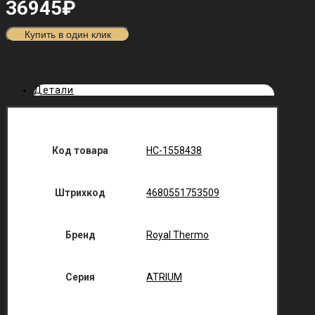
36945
₽
Купить в один клик
Детали
Код товара
НС-1558438
Штрихкод
4680551753509
Бренд
Royal Thermo
Серия
ATRIUM