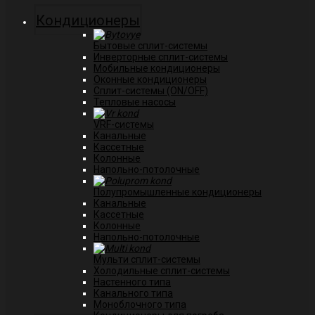
Кондиционеры
Бытовые сплит-системы
Инверторные сплит-системы
Мобильные кондиционеры
Оконные кондиционеры
Сплит-системы (ON/OFF)
Тепловые насосы
VRF-системы
Канальные
Касcетные
Колонные
Напольно-потолочные
Полупромышленные кондиционеры
Канальные
Кассетные
Колонные
Напольно-потолочные
Мульти сплит-системы
Холодильные сплит-системы
Настенного типа
Канального типа
Моноблочного типа