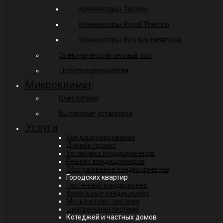
Конвекторы Techno
Конвекторы Royal Thermo
Конвекторы без вентилятора
Электрический теплый пол
Полотенцесушители
Микроклимат
Очистители
Вытяжные установки
Услуги
Кондиционирование
Дизайн проект
Установка кондиционеров
Ремонт кондиционеров
Обслуживание кондиционеров
Городских квартир
Настенный кондиционер
Канальный кондиционер
Мультисплит-система
Центральная система
Котеджей и частных домов