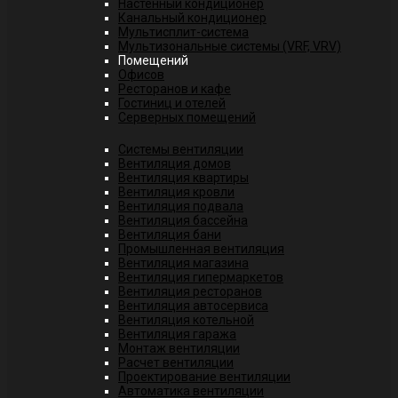
Настенный кондиционер
Канальный кондиционер
Мультисплит-система
Мультизональные системы (VRF, VRV)
Помещений
Офисов
Ресторанов и кафе
Гостиниц и отелей
Серверных помещений
Системы вентиляции
Вентиляция домов
Вентиляция квартиры
Вентиляция кровли
Вентиляция подвала
Вентиляция бассейна
Вентиляция бани
Промышленная вентиляция
Вентиляция магазина
Вентиляция гипермаркетов
Вентиляция ресторанов
Вентиляция автосервиса
Вентиляция котельной
Вентиляция гаража
Монтаж вентиляции
Расчет вентиляции
Проектирование вентиляции
Автоматика вентиляции