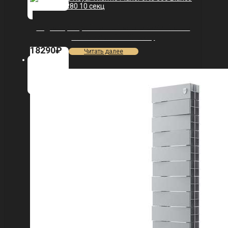
Радиатор Royal Thermo PianoForte 300 Bianco
Traffico VDR80 — 10 секц.
18290
₽
Читать далее