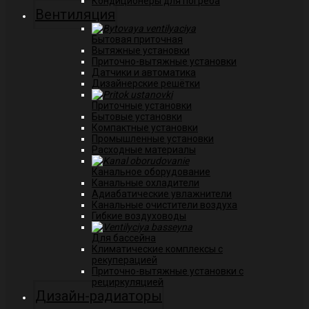
Кондиционеры для погреба
Вентиляция
Бытовая приточная
Вытяжные установки
Приточно-вытяжные установки
Датчики и автоматика
Дизайнерские решётки
Приточные установки
Бытовые установки
Компактные установки
Промышленные установки
Расходные материалы
Канальное оборудование
Канальные охладители
Адиабатические увлажнители
Канальные очистители воздуха
Гибкие воздуховоды
Для бассейна
Климатические комплексы с
рекуперацией
Приточно-вытяжные установки с
рециркуляцией
Дизайн-радиаторы