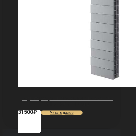
Радиатор Royal Thermo PianoForte Tower 200
/Silver Satin — 18 секц.
31500
₽
Читать далее