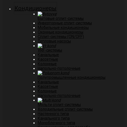
Кондиционеры
Бытовые сплит-системы
Инверторные сплит-системы
Мобильные кондиционеры
Оконные кондиционеры
Сплит-системы (ON/OFF)
Тепловые насосы
VRF-системы
Канальные
Касcетные
Колонные
Напольно-потолочные
Полупромышленные кондиционеры
Канальные
Кассетные
Колонные
Напольно-потолочные
Мульти сплит-системы
Холодильные сплит-системы
Настенного типа
Канального типа
Моноблочного типа