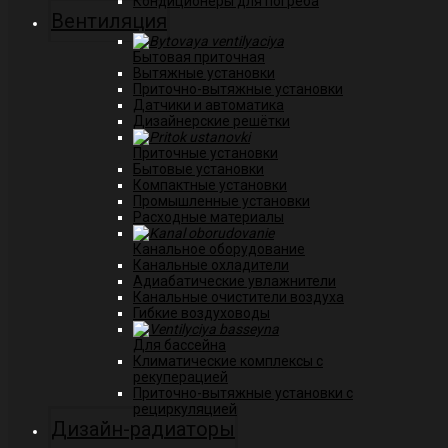
Кондиционеры для погреба
Вентиляция
Бытовая приточная
Вытяжные установки
Приточно-вытяжные установки
Датчики и автоматика
Дизайнерские решётки
Приточные установки
Бытовые установки
Компактные установки
Промышленные установки
Расходные материалы
Канальное оборудование
Канальные охладители
Адиабатические увлажнители
Канальные очистители воздуха
Гибкие воздуховоды
Для бассейна
Климатические комплексы с
рекуперацией
Приточно-вытяжные установки с
рециркуляцией
Дизайн-радиаторы