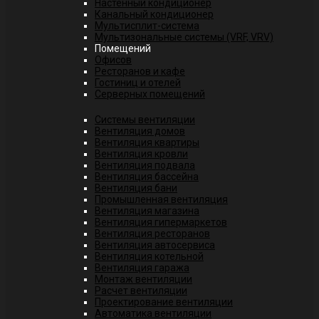
Настенный кондиционер
Канальный кондиционер
Мультисплит-система
Мультизональные системы (VRF, VRV)
Помещений
Офисов
Ресторанов и кафе
Гостиниц и отелей
Серверных помещений
Системы вентиляции
Вентиляция домов
Вентиляция квартиры
Вентиляция кровли
Вентиляция подвала
Вентиляция бассейна
Вентиляция бани
Промышленная вентиляция
Вентиляция магазина
Вентиляция гипермаркетов
Вентиляция ресторанов
Вентиляция автосервиса
Вентиляция котельной
Вентиляция гаража
Монтаж вентиляции
Расчет вентиляции
Проектирование вентиляции
Автоматика вентиляции