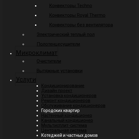
Конвекторы Techno
Конвекторы Royal Thermo
Конвекторы без вентилятора
Электрический теплый пол
Полотенцесушители
Микроклимат
Очистители
Вытяжные установки
Услуги
Кондиционирование
Дизайн проект
Установка кондиционеров
Ремонт кондиционеров
Обслуживание кондиционеров
Городских квартир
Настенный кондиционер
Канальный кондиционер
Мультисплит-система
Центральная система
Котеджей и частных домов