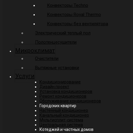
Конвекторы Techno
Конвекторы Royal Thermo
Конвекторы без вентилятора
Электрический теплый пол
Полотенцесушители
Микроклимат
Очистители
Вытяжные установки
Услуги
Кондиционирование
Дизайн проект
Установка кондиционеров
Ремонт кондиционеров
Обслуживание кондиционеров
Городских квартир
Настенный кондиционер
Канальный кондиционер
Мультисплит-система
Центральная система
Котеджей и частных домов