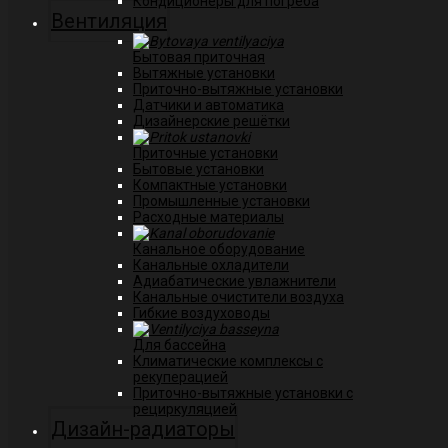
Кондиционеры для погреба
Вентиляция
Бытовая приточная
Вытяжные установки
Приточно-вытяжные установки
Датчики и автоматика
Дизайнерские решётки
Приточные установки
Бытовые установки
Компактные установки
Промышленные установки
Расходные материалы
Канальное оборудование
Канальные охладители
Адиабатические увлажнители
Канальные очистители воздуха
Гибкие воздуховоды
Для бассейна
Климатические комплексы с
рекуперацией
Приточно-вытяжные установки с
рециркуляцией
Дизайн-радиаторы