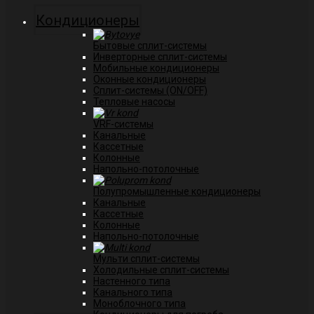
Кондиционеры
Бытовые сплит-системы
Инверторные сплит-системы
Мобильные кондиционеры
Оконные кондиционеры
Сплит-системы (ON/OFF)
Тепловые насосы
VRF-системы
Канальные
Касcетные
Колонные
Напольно-потолочные
Полупромышленные кондиционеры
Канальные
Кассетные
Колонные
Напольно-потолочные
Мульти сплит-системы
Холодильные сплит-системы
Настенного типа
Канального типа
Моноблочного типа