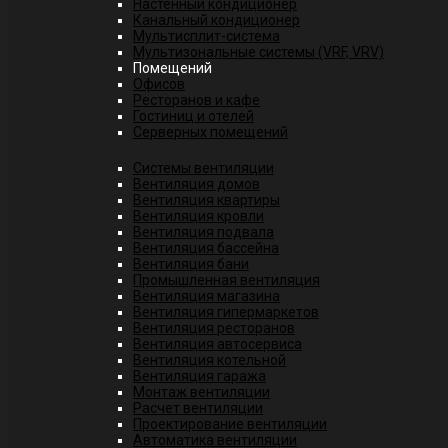
Настенный кондиционер
Канальный кондиционер
Мультисплит-система
Мультизональные системы (VRF, VRV)
Помещений
Офисов
Ресторанов и кафе
Гостиниц и отелей
Серверных помещений
Системы вентиляции
Вентиляция домов
Вентиляция квартиры
Вентиляция кровли
Вентиляция подвала
Вентиляция бассейна
Вентиляция бани
Промышленная вентиляция
Вентиляция магазина
Вентиляция гипермаркетов
Вентиляция ресторанов
Вентиляция автосервиса
Вентиляция котельной
Вентиляция гаража
Монтаж вентиляции
Расчет вентиляции
Проектирование вентиляции
Автоматика вентиляции